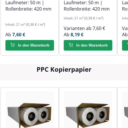
Laufmeter:
50 m
|
Laufmeter:
50 m
|
La
Rollenbreite:
420 mm
Rollenbreite:
420 mm
Ro
Inhalt:
21 m²
(0,39 € / m²)
Inh
Inhalt:
21 m²
(0,36 € / m²)
Varianten ab
7,60 €
Va
Ab
7,60 €
Ab
8,19 €
A
In den Warenkorb
In den Warenkorb
PPC Kopierpapier