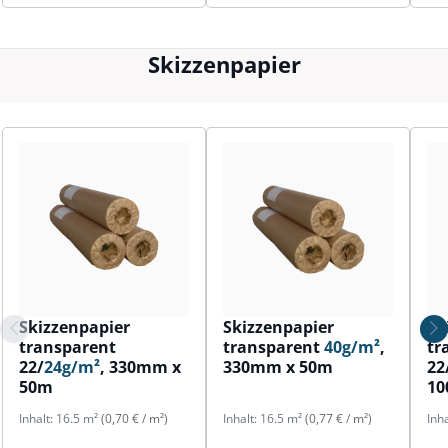
Skizzenpapier
Skizzenpapier
Skizzenpapier
Sk
transparent
transparent
40g/m²
,
tr
22/
24g/m²
, 330mm x
330mm x 50m
22
50m
1
Inhalt:
16.5 m²
(0,70 € / m²)
Inhalt:
16.5 m²
(0,77 € / m²)
Inh