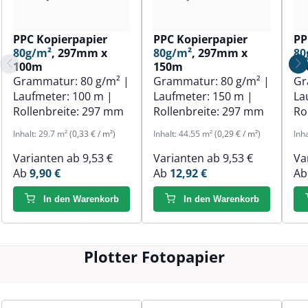
PPC Kopierpapier
PPC Kopierpapier
PP
80g/m²
, 297mm x
80g/m²
, 297mm x
80
100m
150m
1
Grammatur:
80 g/m²
|
Grammatur:
80 g/m²
|
Gr
Laufmeter:
100 m
|
Laufmeter:
150 m
|
La
Rollenbreite:
297 mm
Rollenbreite:
297 mm
Ro
Inhalt:
29.7 m²
(0,33 € / m²)
Inhalt:
44.55 m²
(0,29 € / m²)
Inh
Varianten ab
9,53 €
Varianten ab
9,53 €
Va
Ab
9,90 €
Ab
12,92 €
A
In den Warenkorb
In den Warenkorb
Plotter Fotopapier