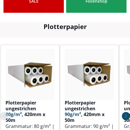
SALE
Folienshop
Plotterpapier
Plotterpapier
Plotterpapier
Pl
ungestrichen
ungestrichen
un
80g/m²
, 420mm x
90g/m²
, 420mm x
80
50m
50m
5
Grammatur:
80 g/m²
|
Grammatur:
90 g/m²
|
Gr