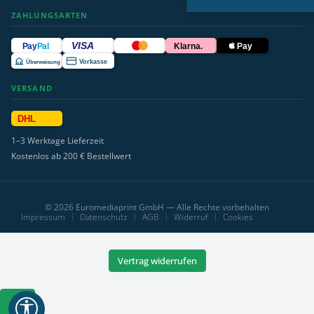
ZAHLUNGSARTEN
VISA
Pay
Pal
Klarna.
Pay
Überweisung
Vorkasse
VERSAND
DHL
1–3 Werktage Lieferzeit
Kostenlos ab 200 € Bestellwert
© 2026 Euromediaprint GmbH — Alle Rechte vorbehalten
Impressum
Datenschutz
AGB
Widerruf
Cookies
Vertrag widerrufen
Werkzeugleiste
anzeigen