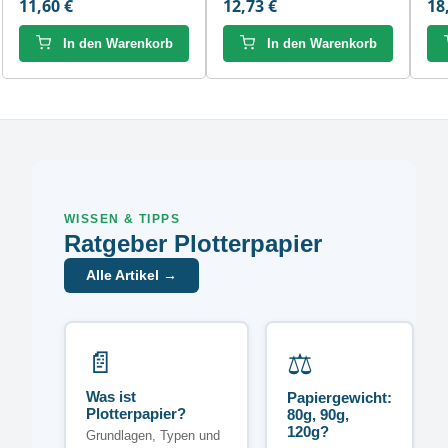
11,60 €
12,73 €
18
In den Warenkorb
In den Warenkorb
WISSEN & TIPPS
Ratgeber Plotterpapier
Alle Artikel →
📄
⚖️
Was ist
Papiergewicht:
Plotterpapier?
80g, 90g,
120g?
Grundlagen, Typen und