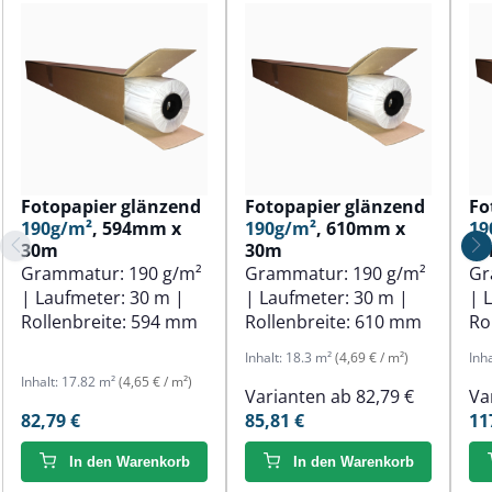
Fotopapier glänzend
Fotopapier glänzend
Fo
190g/m²
, 594mm x
190g/m²
, 610mm x
19
30m
30m
3
Grammatur:
190 g/m²
Grammatur:
190 g/m²
Gr
| Laufmeter:
30 m
|
| Laufmeter:
30 m
|
| 
Rollenbreite:
594 mm
Rollenbreite:
610 mm
Ro
Inhalt:
18.3 m²
(4,69 € / m²)
Inh
Inhalt:
17.82 m²
(4,65 € / m²)
Varianten ab
82,79 €
Va
82,79 €
85,81 €
11
In den Warenkorb
In den Warenkorb