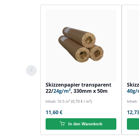
Skizzenpapier transparent
Skiz
22/
24g/m²
, 330mm x 50m
40g/
Inhalt:
16.5 m²
(0,70 € / m²)
Inhalt:
11,60 €
12,73
In den Warenkorb