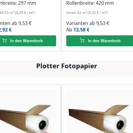
nbreite:
297 mm
Rollenbreite:
420 mm
44.55 m²
(0,29 € / m²)
Inhalt:
42 m²
(0,32 € / m²)
anten ab
9,53 €
Varianten ab
9,53 €
2,92 €
Ab
13,58 €
In den Warenkorb
In den Warenkorb
Plotter Fotopapier