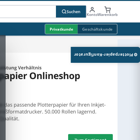
Suchen
Konto
Warenkorb
Privatkunde
Geschäftskunde
⚙
Plotterpapier-Konfigurator