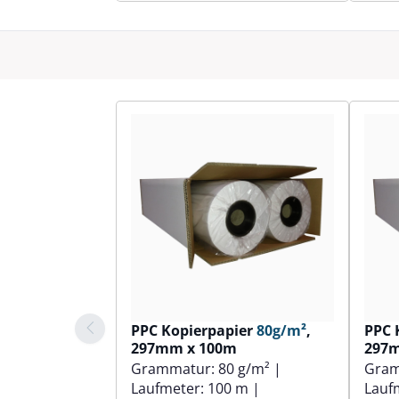
PPC Kopierpapier
80g/m²
,
PPC 
297mm x 100m
297
Grammatur:
80 g/m²
|
Gra
Laufmeter:
100 m
|
Lauf