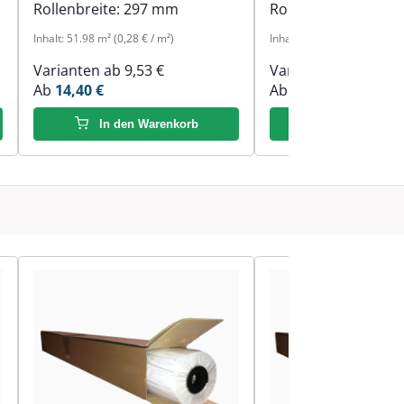
Rollenbreite:
297 mm
Rollenbreite:
594 
Inhalt:
51.98 m²
(0,28 € / m²)
Inhalt:
59 m²
(0,37 € / m²)
Varianten ab
9,53 €
Varianten ab
9,53 €
Ab
14,40 €
Ab
21,63 €
In den Warenkorb
In den Ware