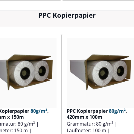
PPC Kopierpapier
Kopierpapier
80g/m²
,
PPC Kopierpapier
80g/m²
,
mm x 150m
420mm x 100m
mmatur:
80 g/m²
|
Grammatur:
80 g/m²
|
meter:
150 m
|
Laufmeter:
100 m
|