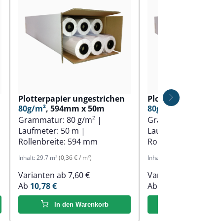
Plotterpapier ungestrichen
Plotterpapier ung
80g/m²
, 594mm x 50m
80g/m²
, 610mm x 
Grammatur:
80 g/m²
|
Grammatur:
80 g/
Laufmeter:
50 m
|
Laufmeter:
50 m
|
Rollenbreite:
594 mm
Rollenbreite:
610 
Inhalt:
29.7 m²
(0,36 € / m²)
Inhalt:
30.5 m²
(0,36 € / m²)
Varianten ab
7,60 €
Varianten ab
7,60 €
Ab
10,78 €
Ab
11,01 €
In den Warenkorb
In den Ware