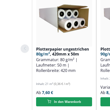
Plotterpapier ungestrichen
Plot
80g/m²
, 420mm x 50m
90g/
Grammatur:
80 g/m²
|
Gra
Laufmeter:
50 m
|
Lauf
Rollenbreite:
420 mm
Rolle
Inhalt:
Inhalt:
21 m²
(0,36 € / m²)
Vari
Ab
7,60 €
Ab
8,
In den Warenkorb