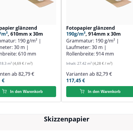
papier glänzend
Fotopapier glänzend
/m²
, 610mm x 30m
190g/m²
, 914mm x 30m
mmatur:
190 g/m²
|
Grammatur:
190 g/m²
|
meter:
30 m
|
Laufmeter:
30 m
|
nbreite:
610 mm
Rollenbreite:
914 mm
18.3 m²
(4,69 € / m²)
Inhalt:
27.42 m²
(4,28 € / m²)
anten ab
82,79 €
Varianten ab
82,79 €
 €
117,45 €
In den Warenkorb
In den Warenkorb
Skizzenpapier