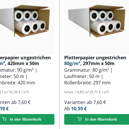
terpapier ungestrichen
Plotterpapier ungestrichen
m²
, 420mm x 50m
80g/m²
, 297mm x 50m
mmatur:
90 g/m²
|
Grammatur:
80 g/m²
|
meter:
50 m
|
Laufmeter:
50 m
|
nbreite:
420 mm
Rollenbreite:
297 mm
21 m²
(0,39 € / m²)
Inhalt:
14.85 m²
(0,71 € / m²)
anten ab
7,60 €
Varianten ab
7,60 €
19 €
Ab
10,55 €
In den Warenkorb
In den Warenkorb