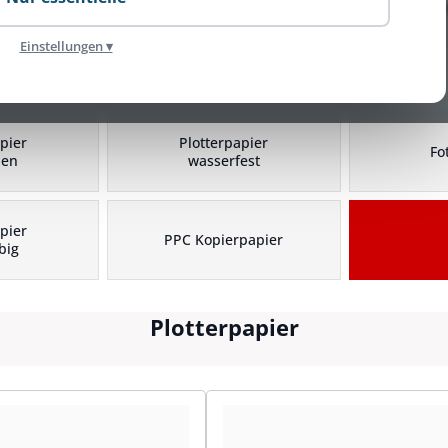
Einstellungen ▾
Plotterpapier Kategorien
pier
Plotterpapier
Fo
hen
wasserfest
pier
PPC Kopierpapier
big
Plotterpapier