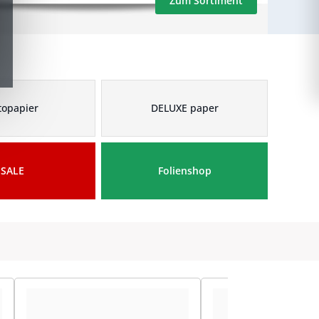
Zum Sortiment
topapier
DELUXE paper
SALE
Folienshop