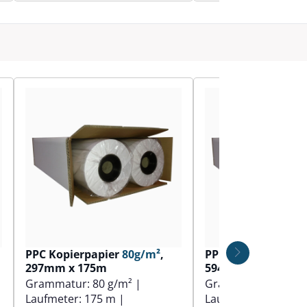
PPC Kopierpapier
80g/m²
,
PPC Kopierpapier
297mm x 175m
594mm x 100m
Grammatur:
80 g/m²
|
Grammatur:
90 g/
Laufmeter:
175 m
|
Laufmeter:
100 m
|