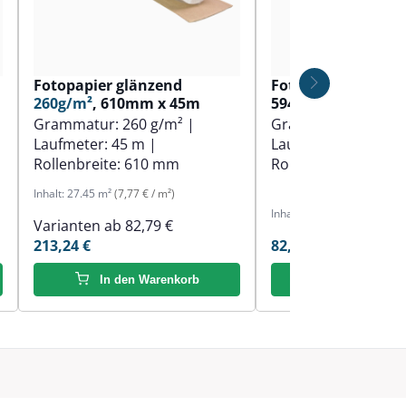
Fotopapier glänzend
Fotopapier matt
1
260g/m²
, 610mm x 45m
594mm x 30m
Grammatur:
260 g/m²
|
Grammatur:
190 g
Laufmeter:
45 m
|
Laufmeter:
30 m
|
Rollenbreite:
610 mm
Rollenbreite:
594 
Inhalt:
27.45 m²
(7,77 € / m²)
Inhalt:
18.3 m²
(4,52 € / m²)
Varianten ab
82,79 €
213,24 €
82,79 €
In den Warenkorb
In den Ware