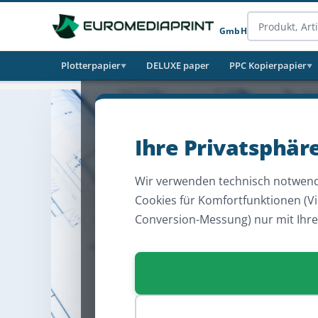
GmbH
Plotterpapier
DELUXE paper
PPC Kopierpapier
▼
▼
Ihre Privatsphär
Wir verwenden technisch notwend
Cookies für Komfortfunktionen (V
Conversion-Messung) nur mit Ihr