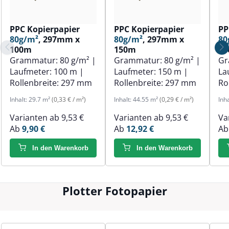
PPC Kopierpapier
PPC Kopierpapier
PP
80g/m²
, 297mm x
80g/m²
, 297mm x
80
100m
150m
1
Grammatur:
80 g/m²
|
Grammatur:
80 g/m²
|
Gr
Laufmeter:
100 m
|
Laufmeter:
150 m
|
La
Rollenbreite:
297 mm
Rollenbreite:
297 mm
Ro
Inhalt:
29.7 m²
(0,33 € / m²)
Inhalt:
44.55 m²
(0,29 € / m²)
Inh
Varianten ab
9,53 €
Varianten ab
9,53 €
Va
Ab
9,90 €
Ab
12,92 €
A
In den Warenkorb
In den Warenkorb
Plotter Fotopapier