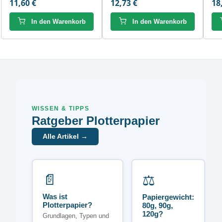
11,60 €
12,73 €
18
In den Warenkorb
In den Warenkorb
WISSEN & TIPPS
Ratgeber Plotterpapier
Alle Artikel →
📄
⚖️
Was ist
Papiergewicht:
Plotterpapier?
80g, 90g,
120g?
Grundlagen, Typen und