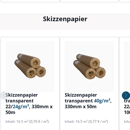
Skizzenpapier
Skizzenpapier
Skizzenpapier
Sk
transparent
transparent
40g/m²
,
tr
22/
24g/m²
, 330mm x
330mm x 50m
22
50m
1
Inhalt:
16.5 m²
(0,70 € / m²)
Inhalt:
16.5 m²
(0,77 € / m²)
Inh