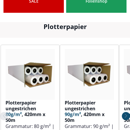
SALE
Folienshop
Plotterpapier
Plotterpapier
Plotterpapier
Pl
ungestrichen
ungestrichen
un
80g/m²
, 420mm x
90g/m²
, 420mm x
80
50m
50m
5
Grammatur:
80 g/m²
|
Grammatur:
90 g/m²
|
Gr