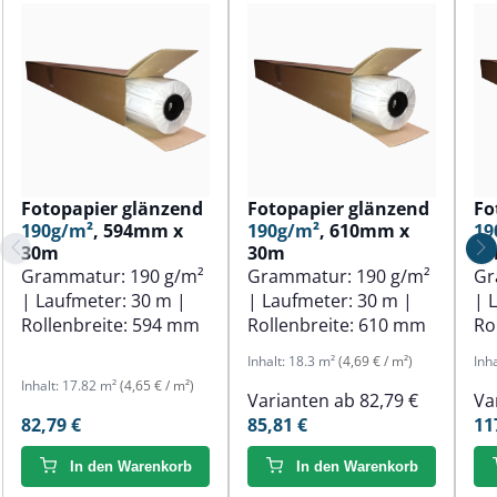
Fotopapier glänzend
Fotopapier glänzend
Fo
190g/m²
, 594mm x
190g/m²
, 610mm x
19
30m
30m
3
Grammatur:
190 g/m²
Grammatur:
190 g/m²
Gr
| Laufmeter:
30 m
|
| Laufmeter:
30 m
|
| 
Rollenbreite:
594 mm
Rollenbreite:
610 mm
Ro
Inhalt:
18.3 m²
(4,69 € / m²)
Inh
Inhalt:
17.82 m²
(4,65 € / m²)
Varianten ab
82,79 €
Va
82,79 €
85,81 €
11
In den Warenkorb
In den Warenkorb