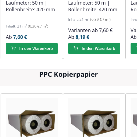
Laufmeter:
50 m
|
Laufmeter:
50 m
|
La
Rollenbreite:
420 mm
Rollenbreite:
420 mm
Ro
Inhalt:
21 m²
(0,39 € / m²)
Inh
Inhalt:
21 m²
(0,36 € / m²)
Varianten ab
7,60 €
Va
Ab
7,60 €
Ab
8,19 €
A
In den Warenkorb
In den Warenkorb
PPC Kopierpapier