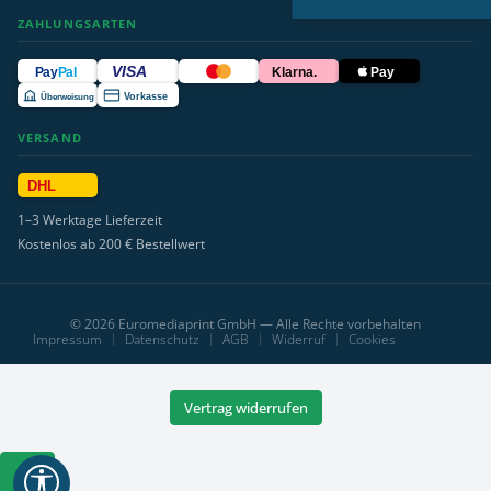
ZAHLUNGSARTEN
VISA
Pay
Pal
Klarna.
Pay
Überweisung
Vorkasse
VERSAND
DHL
1–3 Werktage Lieferzeit
Kostenlos ab 200 € Bestellwert
© 2026 Euromediaprint GmbH — Alle Rechte vorbehalten
Impressum
Datenschutz
AGB
Widerruf
Cookies
Vertrag widerrufen
Werkzeugleiste
anzeigen