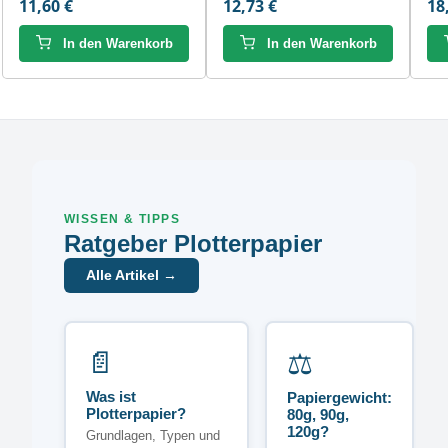
11,60 €
12,73 €
18
In den Warenkorb
In den Warenkorb
WISSEN & TIPPS
Ratgeber Plotterpapier
Alle Artikel →
📄
⚖️
Was ist
Papiergewicht:
Plotterpapier?
80g, 90g,
120g?
Grundlagen, Typen und