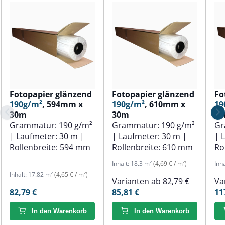
Fotopapier glänzend
Fotopapier glänzend
Fo
190g/m²
, 594mm x
190g/m²
, 610mm x
19
30m
30m
3
Grammatur:
190 g/m²
Grammatur:
190 g/m²
Gr
| Laufmeter:
30 m
|
| Laufmeter:
30 m
|
| 
Rollenbreite:
594 mm
Rollenbreite:
610 mm
Ro
Inhalt:
18.3 m²
(4,69 € / m²)
Inh
Inhalt:
17.82 m²
(4,65 € / m²)
Varianten ab
82,79 €
Va
82,79 €
85,81 €
11
In den Warenkorb
In den Warenkorb