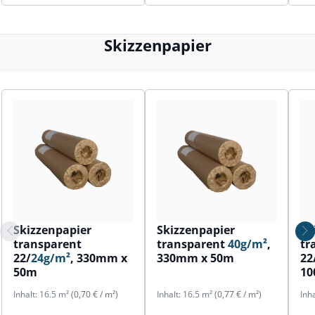
Skizzenpapier
Skizzenpapier
Skizzenpapier
Sk
transparent
transparent
40g/m²
,
tr
22/
24g/m²
, 330mm x
330mm x 50m
22
50m
1
Inhalt:
16.5 m²
(0,70 € / m²)
Inhalt:
16.5 m²
(0,77 € / m²)
Inh