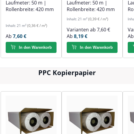
Laufmeter:
50 m
|
Laufmeter:
50 m
|
La
Rollenbreite:
420 mm
Rollenbreite:
420 mm
Ro
Inhalt:
21 m²
(0,39 € / m²)
Inh
Inhalt:
21 m²
(0,36 € / m²)
Varianten ab
7,60 €
Va
Ab
7,60 €
Ab
8,19 €
A
In den Warenkorb
In den Warenkorb
PPC Kopierpapier