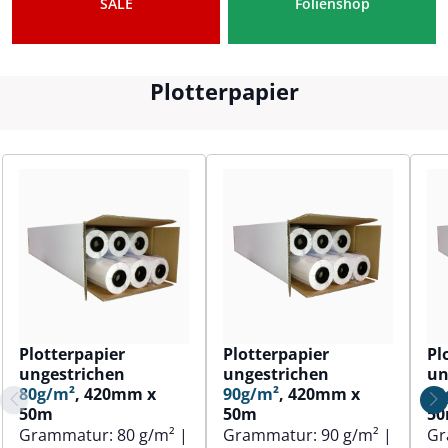
SALE
Folienshop
Plotterpapier
Plotterpapier
Plotterpapier
Pl
ungestrichen
ungestrichen
un
80g/m²
, 420mm x
90g/m²
, 420mm x
80
50m
50m
5
Grammatur:
80 g/m²
|
Grammatur:
90 g/m²
|
Gr