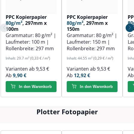
PPC Kopierpapier
PPC Kopierpapier
PP
80g/m²
, 297mm x
80g/m²
, 297mm x
80
100m
150m
1
Grammatur:
80 g/m²
|
Grammatur:
80 g/m²
|
Gr
Laufmeter:
100 m
|
Laufmeter:
150 m
|
La
Rollenbreite:
297 mm
Rollenbreite:
297 mm
Ro
Inhalt:
29.7 m²
(0,33 € / m²)
Inhalt:
44.55 m²
(0,29 € / m²)
Inh
Varianten ab
9,53 €
Varianten ab
9,53 €
Va
Ab
9,90 €
Ab
12,92 €
A
In den Warenkorb
In den Warenkorb
Plotter Fotopapier