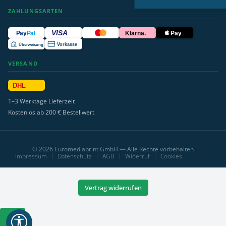
ZAHLUNGSARTEN
VISA
Pay
Pal
Klarna.
Pay
Überweisung
Vorkasse
VERSAND
DHL
1–3 Werktage Lieferzeit
Kostenlos ab 200 € Bestellwert
© 2026 Euromediaprint GmbH — Alle Rechte vorbehalten
Impressum
Datenschutz
AGB
Widerruf
Cookies
Vertrag widerrufen
Werkzeugleiste
anzeigen