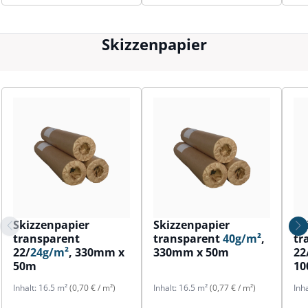
Skizzenpapier
Skizzenpapier
Skizzenpapier
Sk
transparent
transparent
40g/m²
,
tr
22/
24g/m²
, 330mm x
330mm x 50m
22
50m
1
Inhalt:
16.5 m²
(0,70 € / m²)
Inhalt:
16.5 m²
(0,77 € / m²)
Inh