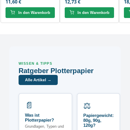
11,60 €
12,73 €
18
In den Warenkorb
In den Warenkorb
WISSEN & TIPPS
Ratgeber Plotterpapier
Alle Artikel →
📄
⚖️
Was ist
Papiergewicht:
Plotterpapier?
80g, 90g,
120g?
Grundlagen, Typen und