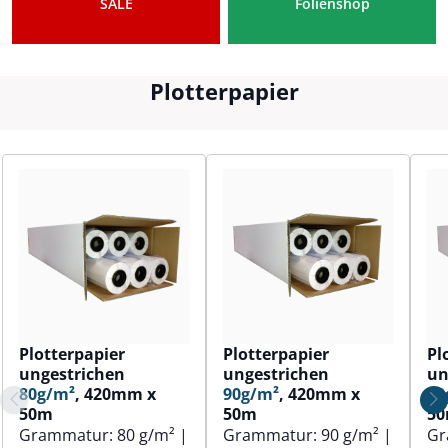
SALE
Folienshop
Plotterpapier
Plotterpapier
Plotterpapier
Pl
ungestrichen
ungestrichen
un
80g/m²
, 420mm x
90g/m²
, 420mm x
80
50m
50m
5
Grammatur:
80 g/m²
|
Grammatur:
90 g/m²
|
Gr