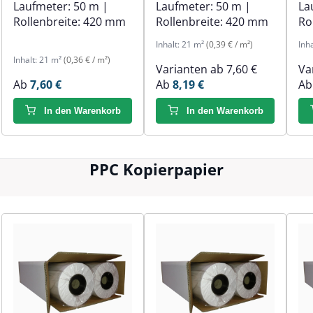
Laufmeter:
50 m
|
Laufmeter:
50 m
|
La
Rollenbreite:
420 mm
Rollenbreite:
420 mm
Ro
Inhalt:
21 m²
(0,39 € / m²)
Inh
Inhalt:
21 m²
(0,36 € / m²)
Varianten ab
7,60 €
Va
Ab
7,60 €
Ab
8,19 €
A
In den Warenkorb
In den Warenkorb
PPC Kopierpapier