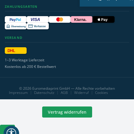
ZAHLUNGSARTEN
VISA
Pay
Pal
Klarna.
Pay
Überweisung
Vorkasse
VERSAND
DHL
1–3 Werktage Lieferzeit
Kostenlos ab 200 € Bestellwert
© 2026 Euromediaprint GmbH — Alle Rechte vorbehalten
Impressum
Datenschutz
AGB
Widerruf
Cookies
Vertrag widerrufen
Werkzeugleiste