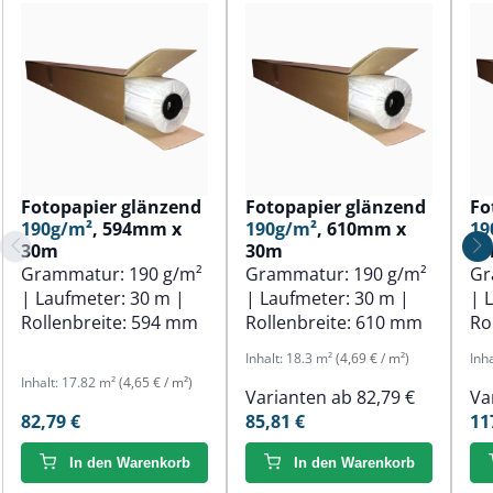
Fotopapier glänzend
Fotopapier glänzend
Fo
190g/m²
, 594mm x
190g/m²
, 610mm x
19
30m
30m
3
Grammatur:
190 g/m²
Grammatur:
190 g/m²
Gr
| Laufmeter:
30 m
|
| Laufmeter:
30 m
|
| 
Rollenbreite:
594 mm
Rollenbreite:
610 mm
Ro
Inhalt:
18.3 m²
(4,69 € / m²)
Inh
Inhalt:
17.82 m²
(4,65 € / m²)
Varianten ab
82,79 €
Va
82,79 €
85,81 €
11
In den Warenkorb
In den Warenkorb