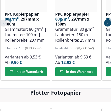
PPC Kopierpapier
PPC Kopierpapier
PP
80g/m²
, 297mm x
80g/m²
, 297mm x
80
100m
150m
1
Grammatur:
80 g/m²
|
Grammatur:
80 g/m²
|
Gr
Laufmeter:
100 m
|
Laufmeter:
150 m
|
La
Rollenbreite:
297 mm
Rollenbreite:
297 mm
Ro
Inhalt:
29.7 m²
(0,33 € / m²)
Inhalt:
44.55 m²
(0,29 € / m²)
Inh
Varianten ab
9,53 €
Varianten ab
9,53 €
Va
Ab
9,90 €
Ab
12,92 €
A
In den Warenkorb
In den Warenkorb
Plotter Fotopapier