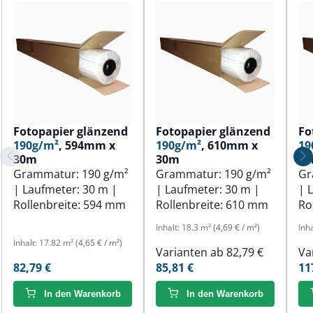
Fotopapier glänzend
Fotopapier glänzend
Fo
190g/m²
, 594mm x
190g/m²
, 610mm x
19
30m
30m
3
Grammatur:
190 g/m²
Grammatur:
190 g/m²
Gr
| Laufmeter:
30 m
|
| Laufmeter:
30 m
|
| 
Rollenbreite:
594 mm
Rollenbreite:
610 mm
Ro
Inhalt:
18.3 m²
(4,69 € / m²)
Inh
Inhalt:
17.82 m²
(4,65 € / m²)
Varianten ab
82,79 €
Va
82,79 €
85,81 €
11
In den Warenkorb
In den Warenkorb