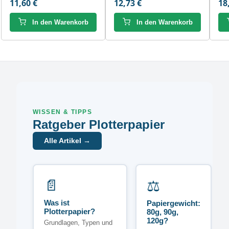
11,60 €
12,73 €
18
In den Warenkorb
In den Warenkorb
WISSEN & TIPPS
Ratgeber Plotterpapier
Alle Artikel →
📄
⚖️
Was ist
Papiergewicht:
Plotterpapier?
80g, 90g,
120g?
Grundlagen, Typen und