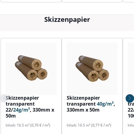
Skizzenpapier
Skizzenpapier
Skizzenpapier
Sk
transparent
transparent
40g/m²
,
tr
22/
24g/m²
, 330mm x
330mm x 50m
22
50m
1
Inhalt:
16.5 m²
(0,70 € / m²)
Inhalt:
16.5 m²
(0,77 € / m²)
Inh