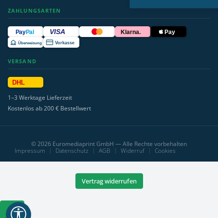
ZAHLUNGSARTEN
VISA
Pay
Pal
Klarna.
Pay
Überweisung
Vorkasse
VERSAND
DHL
1–3 Werktage Lieferzeit
Kostenlos ab 200 € Bestellwert
© 2026 Euromediaprint GmbH — Alle Rechte vorbehalten
Impressum
Datenschutz
AGB
Widerruf
Cookies
Vertrag widerrufen
Werkzeugleiste
anzeigen