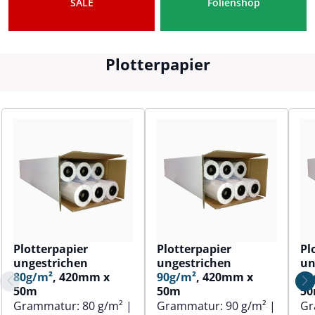
SALE
Folienshop
Plotterpapier
Plotterpapier
Plotterpapier
Pl
ungestrichen
ungestrichen
un
80g/m²
, 420mm x
90g/m²
, 420mm x
80
50m
50m
5
Grammatur:
80 g/m²
|
Grammatur:
90 g/m²
|
Gr