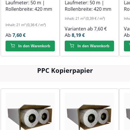
Laufmeter:
50 m
|
Laufmeter:
50 m
|
La
Rollenbreite:
420 mm
Rollenbreite:
420 mm
Ro
Inhalt:
21 m²
(0,39 € / m²)
Inh
Inhalt:
21 m²
(0,36 € / m²)
Varianten ab
7,60 €
Va
Ab
7,60 €
Ab
8,19 €
A
In den Warenkorb
In den Warenkorb
PPC Kopierpapier