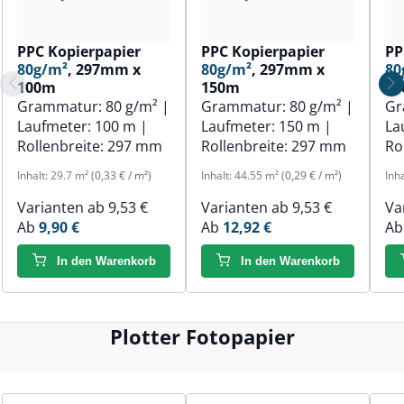
PPC Kopierpapier
PPC Kopierpapier
PP
80g/m²
, 297mm x
80g/m²
, 297mm x
80
100m
150m
1
Grammatur:
80 g/m²
|
Grammatur:
80 g/m²
|
Gr
Laufmeter:
100 m
|
Laufmeter:
150 m
|
La
Rollenbreite:
297 mm
Rollenbreite:
297 mm
Ro
Inhalt:
29.7 m²
(0,33 € / m²)
Inhalt:
44.55 m²
(0,29 € / m²)
Inh
Varianten ab
9,53 €
Varianten ab
9,53 €
Va
Ab
9,90 €
Ab
12,92 €
A
In den Warenkorb
In den Warenkorb
Plotter Fotopapier