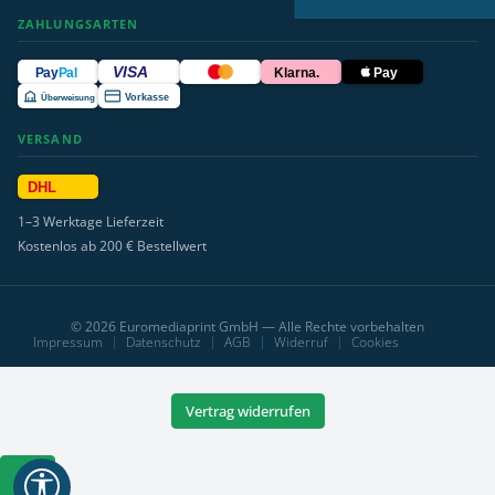
ZAHLUNGSARTEN
VISA
Pay
Pal
Klarna.
Pay
Überweisung
Vorkasse
VERSAND
DHL
1–3 Werktage Lieferzeit
Kostenlos ab 200 € Bestellwert
© 2026 Euromediaprint GmbH — Alle Rechte vorbehalten
Impressum
Datenschutz
AGB
Widerruf
Cookies
Vertrag widerrufen
Werkzeugleiste
anzeigen