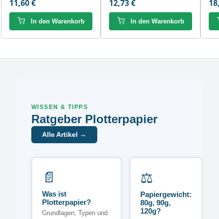
11,60 €
12,73 €
18
In den Warenkorb
In den Warenkorb
WISSEN & TIPPS
Ratgeber Plotterpapier
Alle Artikel →
📄
⚖️
Was ist
Papiergewicht:
Plotterpapier?
80g, 90g,
120g?
Grundlagen, Typen und