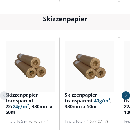
Skizzenpapier
Skizzenpapier
Skizzenpapier
Sk
transparent
transparent
40g/m²
,
tr
22/
24g/m²
, 330mm x
330mm x 50m
22
50m
1
Inhalt:
16.5 m²
(0,70 € / m²)
Inhalt:
16.5 m²
(0,77 € / m²)
Inh