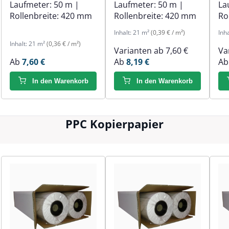
Laufmeter:
50 m
|
Laufmeter:
50 m
|
La
Rollenbreite:
420 mm
Rollenbreite:
420 mm
Ro
Inhalt:
21 m²
(0,39 € / m²)
Inh
Inhalt:
21 m²
(0,36 € / m²)
Varianten ab
7,60 €
Va
Ab
7,60 €
Ab
8,19 €
A
In den Warenkorb
In den Warenkorb
PPC Kopierpapier