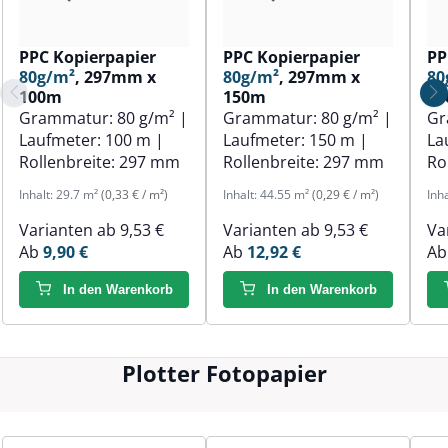
PPC Kopierpapier
PPC Kopierpapier
PP
80g/m²
, 297mm x
80g/m²
, 297mm x
80
100m
150m
1
Grammatur:
80 g/m²
|
Grammatur:
80 g/m²
|
Gr
Laufmeter:
100 m
|
Laufmeter:
150 m
|
La
Rollenbreite:
297 mm
Rollenbreite:
297 mm
Ro
Inhalt:
29.7 m²
(0,33 € / m²)
Inhalt:
44.55 m²
(0,29 € / m²)
Inh
Varianten ab
9,53 €
Varianten ab
9,53 €
Va
Ab
9,90 €
Ab
12,92 €
A
In den Warenkorb
In den Warenkorb
Plotter Fotopapier