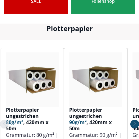
SALE
Folienshop
Plotterpapier
Plotterpapier
Plotterpapier
Pl
ungestrichen
ungestrichen
un
80g/m²
, 420mm x
90g/m²
, 420mm x
80
50m
50m
5
Grammatur:
80 g/m²
|
Grammatur:
90 g/m²
|
Gr