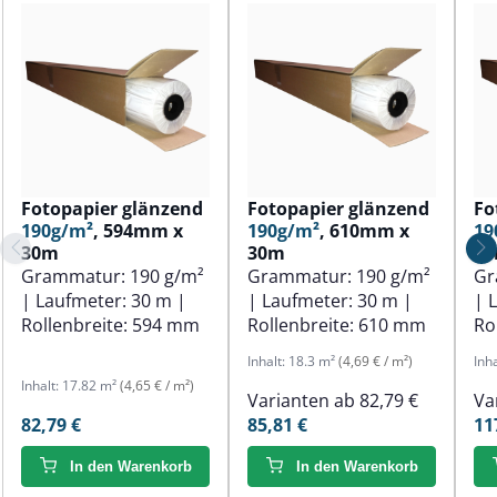
Fotopapier glänzend
Fotopapier glänzend
Fo
190g/m²
, 594mm x
190g/m²
, 610mm x
19
30m
30m
3
Grammatur:
190 g/m²
Grammatur:
190 g/m²
Gr
| Laufmeter:
30 m
|
| Laufmeter:
30 m
|
| 
Rollenbreite:
594 mm
Rollenbreite:
610 mm
Ro
Inhalt:
18.3 m²
(4,69 € / m²)
Inh
Inhalt:
17.82 m²
(4,65 € / m²)
Varianten ab
82,79 €
Va
82,79 €
85,81 €
11
In den Warenkorb
In den Warenkorb