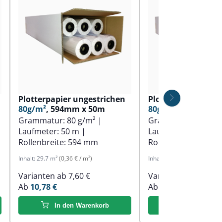
Plotterpapier ungestrichen
Plotterpapier ung
80g/m²
, 594mm x 50m
80g/m²
, 610mm x 
Grammatur:
80 g/m²
|
Grammatur:
80 g/
Laufmeter:
50 m
|
Laufmeter:
50 m
|
Rollenbreite:
594 mm
Rollenbreite:
610 
Inhalt:
29.7 m²
(0,36 € / m²)
Inhalt:
30.5 m²
(0,36 € / m²)
Varianten ab
7,60 €
Varianten ab
7,60 €
Ab
10,78 €
Ab
11,01 €
In den Warenkorb
In den Ware