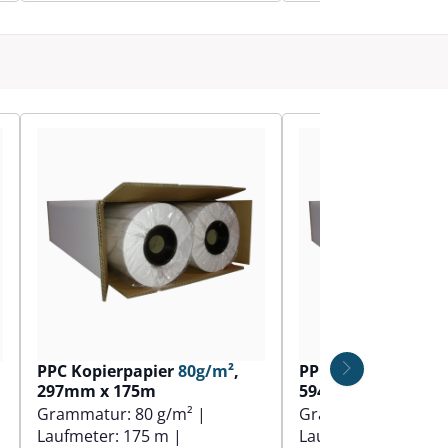
PPC Kopierpapier
80g/m²
,
PPC Kopierpapier
297mm x 175m
594mm x 100m
Grammatur:
80 g/m²
|
Grammatur:
90 g/
Laufmeter:
175 m
|
Laufmeter:
100 m
|