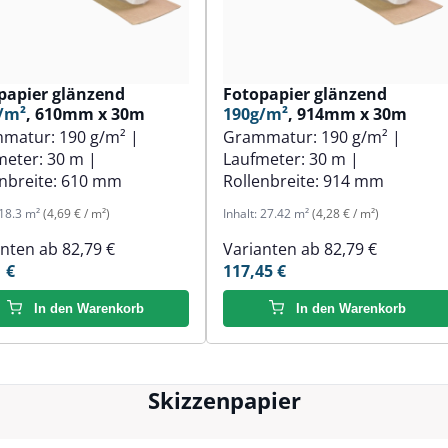
papier glänzend
Fotopapier glänzend
/m²
, 610mm x 30m
190g/m²
, 914mm x 30m
mmatur:
190 g/m²
|
Grammatur:
190 g/m²
|
meter:
30 m
|
Laufmeter:
30 m
|
nbreite:
610 mm
Rollenbreite:
914 mm
18.3 m²
(4,69 € / m²)
Inhalt:
27.42 m²
(4,28 € / m²)
anten ab
82,79 €
Varianten ab
82,79 €
 €
117,45 €
In den Warenkorb
In den Warenkorb
Skizzenpapier