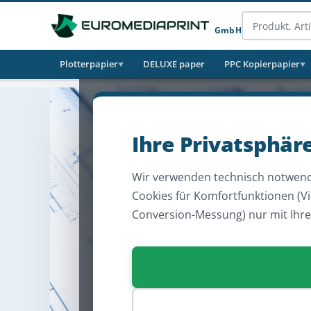
GmbH
Plotterpapier
DELUXE paper
PPC Kopierpapier
▼
▼
Ihre Privatsphär
Wir verwenden technisch notwend
Cookies für Komfortfunktionen (V
Conversion-Messung) nur mit Ihr