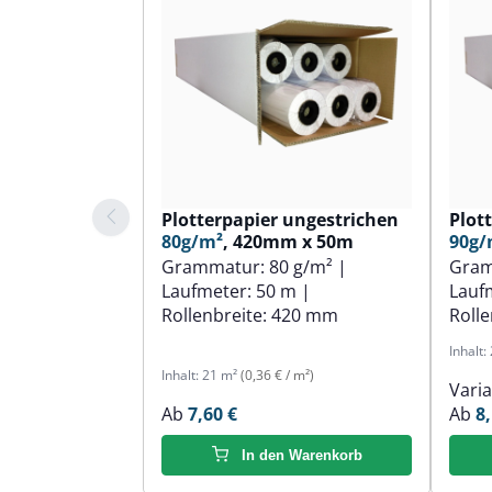
Plotterpapier ungestrichen
Plot
80g/m²
, 420mm x 50m
90g/
Grammatur:
80 g/m²
|
Gra
Laufmeter:
50 m
|
Lauf
Rollenbreite:
420 mm
Rolle
Inhalt:
Inhalt:
21 m²
(0,36 € / m²)
Vari
Ab
7,60 €
Ab
8,
In den Warenkorb