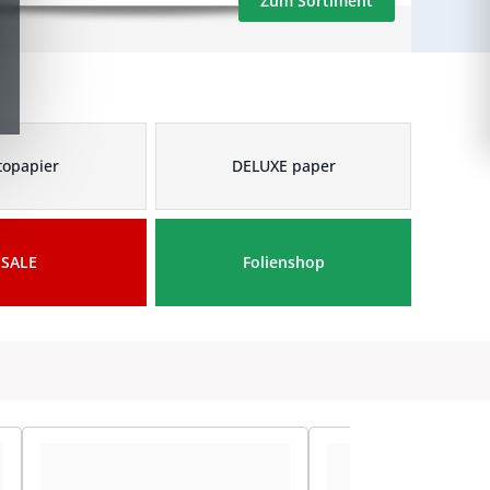
Zum Sortiment
topapier
DELUXE paper
SALE
Folienshop