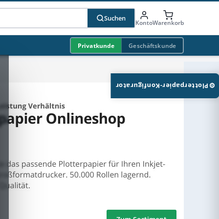
Suchen
Konto
Warenkorb
Privatkunde
Geschäftskunde
⚙
Plotterpapier-Konfigurator