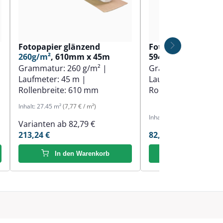
Fotopapier glänzend
Fotopapier matt
1
260g/m²
, 610mm x 45m
594mm x 30m
Grammatur:
260 g/m²
|
Grammatur:
190 g
Laufmeter:
45 m
|
Laufmeter:
30 m
|
Rollenbreite:
610 mm
Rollenbreite:
594 
Inhalt:
27.45 m²
(7,77 € / m²)
Inhalt:
18.3 m²
(4,52 € / m²)
Varianten ab
82,79 €
213,24 €
82,79 €
In den Warenkorb
In den Ware