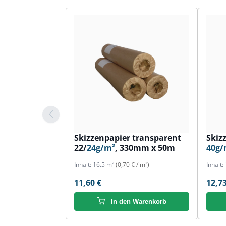
Skizzenpapier transparent
Skiz
22/
24g/m²
, 330mm x 50m
40g/
Inhalt:
16.5 m²
(0,70 € / m²)
Inhalt:
11,60 €
12,73
In den Warenkorb