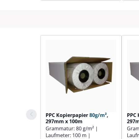
PPC Kopierpapier
80g/m²
,
PPC 
297mm x 100m
297
Grammatur:
80 g/m²
|
Gra
Laufmeter:
100 m
|
Lauf