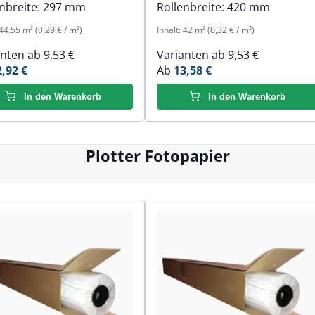
nbreite:
297 mm
Rollenbreite:
420 mm
44.55 m²
(0,29 € / m²)
Inhalt:
42 m²
(0,32 € / m²)
anten ab
9,53 €
Varianten ab
9,53 €
2,92 €
Ab
13,58 €
In den Warenkorb
In den Warenkorb
Plotter Fotopapier