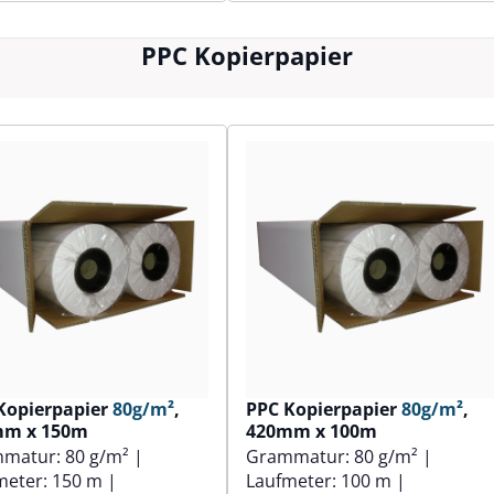
PPC Kopierpapier
Kopierpapier
80g/m²
,
PPC Kopierpapier
80g/m²
,
mm x 150m
420mm x 100m
mmatur:
80 g/m²
|
Grammatur:
80 g/m²
|
meter:
150 m
|
Laufmeter:
100 m
|