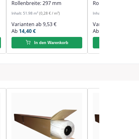
Rollenbreite:
297 mm
Rollenbreite:
594 
Inhalt:
51.98 m²
(0,28 € / m²)
Inhalt:
59 m²
(0,37 € / m²)
Varianten ab
9,53 €
Varianten ab
9,53 €
Ab
14,40 €
Ab
21,63 €
In den Warenkorb
In den Ware