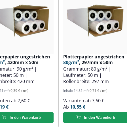
terpapier ungestrichen
Plotterpapier ungestrichen
m²
, 420mm x 50m
80g/m²
, 297mm x 50m
mmatur:
90 g/m²
|
Grammatur:
80 g/m²
|
meter:
50 m
|
Laufmeter:
50 m
|
nbreite:
420 mm
Rollenbreite:
297 mm
21 m²
(0,39 € / m²)
Inhalt:
14.85 m²
(0,71 € / m²)
anten ab
7,60 €
Varianten ab
7,60 €
19 €
Ab
10,55 €
In den Warenkorb
In den Warenkorb