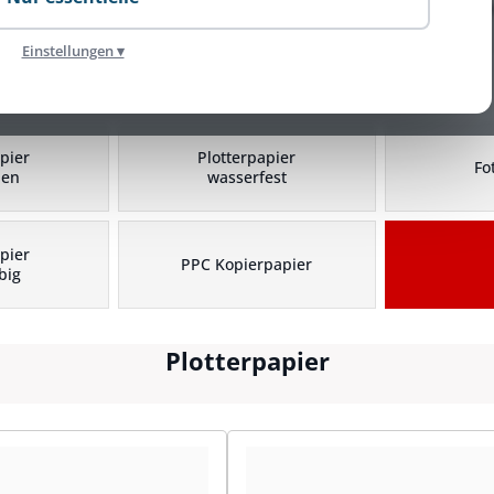
Einstellungen ▾
Plotterpapier Kategorien
pier
Plotterpapier
Fo
hen
wasserfest
pier
PPC Kopierpapier
big
Plotterpapier