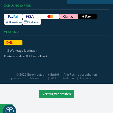
ZAHLUNGSARTEN
VISA
Pay
Pal
Klarna.
Pay
Überweisung
Vorkasse
VERSAND
DHL
1–3 Werktage Lieferzeit
Kostenlos ab 200 € Bestellwert
© 2026 Euromediaprint GmbH — Alle Rechte vorbehalten
Impressum
Datenschutz
AGB
Widerruf
Cookies
Vertrag widerrufen
Werkzeugleiste
anzeigen