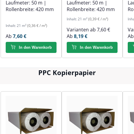
Laufmeter:
50 m
|
Laufmeter:
50 m
|
La
Rollenbreite:
420 mm
Rollenbreite:
420 mm
Ro
Inhalt:
21 m²
(0,39 € / m²)
Inh
Inhalt:
21 m²
(0,36 € / m²)
Varianten ab
7,60 €
Va
Ab
7,60 €
Ab
8,19 €
A
In den Warenkorb
In den Warenkorb
PPC Kopierpapier