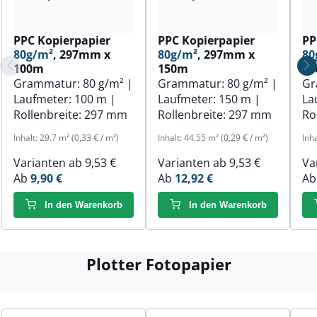
PPC Kopierpapier
PPC Kopierpapier
PP
80g/m²
, 297mm x
80g/m²
, 297mm x
80
100m
150m
1
Grammatur:
80 g/m²
|
Grammatur:
80 g/m²
|
Gr
Laufmeter:
100 m
|
Laufmeter:
150 m
|
La
Rollenbreite:
297 mm
Rollenbreite:
297 mm
Ro
Inhalt:
29.7 m²
(0,33 € / m²)
Inhalt:
44.55 m²
(0,29 € / m²)
Inh
Varianten ab
9,53 €
Varianten ab
9,53 €
Va
Ab
9,90 €
Ab
12,92 €
A
In den Warenkorb
In den Warenkorb
Plotter Fotopapier