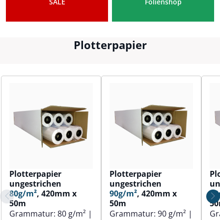
SALE
Folienshop
Plotterpapier
Plotterpapier
Plotterpapier
Pl
ungestrichen
ungestrichen
un
80g/m²
, 420mm x
90g/m²
, 420mm x
80
50m
50m
5
Grammatur:
80 g/m²
|
Grammatur:
90 g/m²
|
Gr