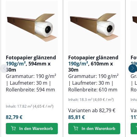
Fotopapier glänzend
Fotopapier glänzend
Fo
190g/m²
, 594mm x
190g/m²
, 610mm x
19
30m
30m
3
Grammatur:
190 g/m²
Grammatur:
190 g/m²
Gr
| Laufmeter:
30 m
|
| Laufmeter:
30 m
|
| 
Rollenbreite:
594 mm
Rollenbreite:
610 mm
Ro
Inhalt:
18.3 m²
(4,69 € / m²)
Inh
Inhalt:
17.82 m²
(4,65 € / m²)
Varianten ab
82,79 €
Va
82,79 €
85,81 €
11
In den Warenkorb
In den Warenkorb