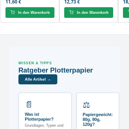
11,60 €
12,73 €
18
In den Warenkorb
In den Warenkorb
WISSEN & TIPPS
Ratgeber Plotterpapier
Alle Artikel →
📄
⚖️
Was ist
Papiergewicht:
Plotterpapier?
80g, 90g,
120g?
Grundlagen, Typen und