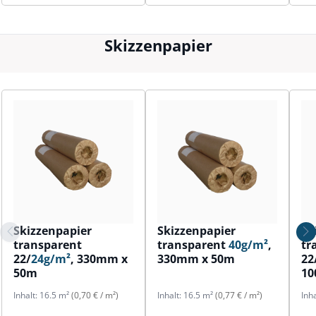
Skizzenpapier
Skizzenpapier
Skizzenpapier
Sk
transparent
transparent
40g/m²
,
tr
22/
24g/m²
, 330mm x
330mm x 50m
22
50m
1
Inhalt:
16.5 m²
(0,70 € / m²)
Inhalt:
16.5 m²
(0,77 € / m²)
Inh