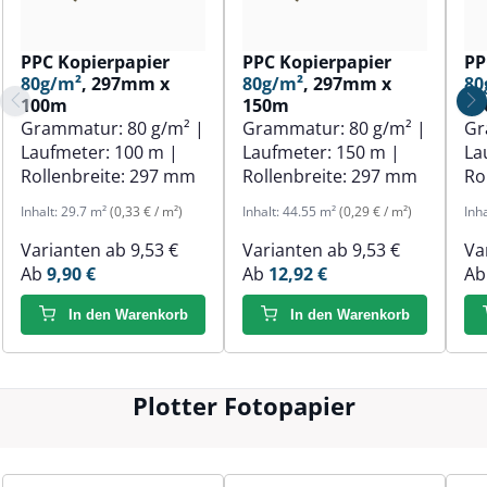
PPC Kopierpapier
PPC Kopierpapier
PP
80g/m²
, 297mm x
80g/m²
, 297mm x
80
100m
150m
1
Grammatur:
80 g/m²
|
Grammatur:
80 g/m²
|
Gr
Laufmeter:
100 m
|
Laufmeter:
150 m
|
La
Rollenbreite:
297 mm
Rollenbreite:
297 mm
Ro
Inhalt:
29.7 m²
(0,33 € / m²)
Inhalt:
44.55 m²
(0,29 € / m²)
Inh
Varianten ab
9,53 €
Varianten ab
9,53 €
Va
Ab
9,90 €
Ab
12,92 €
A
In den Warenkorb
In den Warenkorb
Plotter Fotopapier