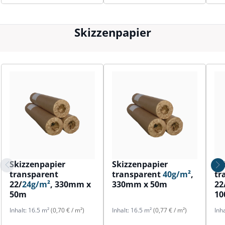
Skizzenpapier
Skizzenpapier
Skizzenpapier
Sk
transparent
transparent
40g/m²
,
tr
22/
24g/m²
, 330mm x
330mm x 50m
22
50m
1
Inhalt:
16.5 m²
(0,70 € / m²)
Inhalt:
16.5 m²
(0,77 € / m²)
Inh