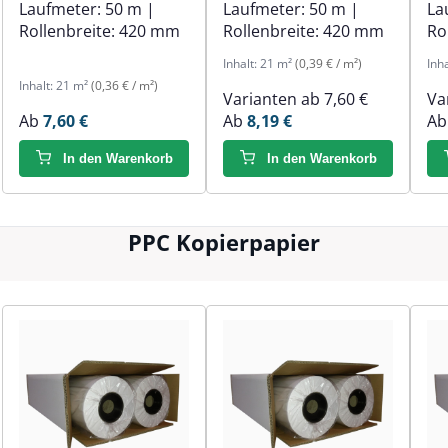
Laufmeter:
50 m
|
Laufmeter:
50 m
|
La
Rollenbreite:
420 mm
Rollenbreite:
420 mm
Ro
Inhalt:
21 m²
(0,39 € / m²)
Inh
Inhalt:
21 m²
(0,36 € / m²)
Varianten ab
7,60 €
Va
Ab
7,60 €
Ab
8,19 €
A
In den Warenkorb
In den Warenkorb
PPC Kopierpapier