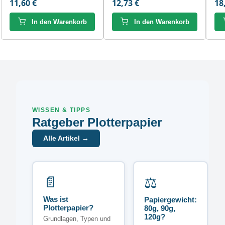
11,60 €
12,73 €
18
In den Warenkorb
In den Warenkorb
WISSEN & TIPPS
Ratgeber Plotterpapier
Alle Artikel →
📄
⚖️
Was ist
Papiergewicht:
Plotterpapier?
80g, 90g,
120g?
Grundlagen, Typen und