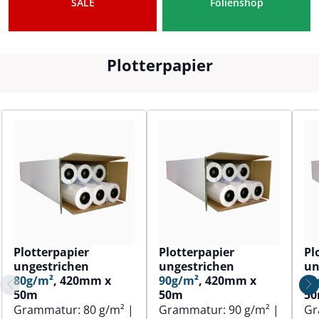
SALE
Folienshop
Plotterpapier
Plotterpapier
Plotterpapier
Pl
ungestrichen
ungestrichen
un
80g/m²
, 420mm x
90g/m²
, 420mm x
80
50m
50m
5
Grammatur:
80 g/m²
|
Grammatur:
90 g/m²
|
Gr