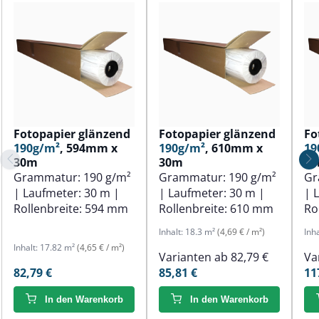
Fotopapier glänzend
Fotopapier glänzend
Fo
190g/m²
, 594mm x
190g/m²
, 610mm x
19
30m
30m
3
Grammatur:
190 g/m²
Grammatur:
190 g/m²
Gr
| Laufmeter:
30 m
|
| Laufmeter:
30 m
|
| 
Rollenbreite:
594 mm
Rollenbreite:
610 mm
Ro
Inhalt:
18.3 m²
(4,69 € / m²)
Inh
Inhalt:
17.82 m²
(4,65 € / m²)
Varianten ab
82,79 €
Va
82,79 €
85,81 €
11
In den Warenkorb
In den Warenkorb