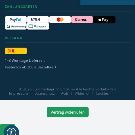
ZAHLUNGSARTEN
VISA
Pay
Pal
Klarna.
Pay
Überweisung
Vorkasse
VERSAND
DHL
1–3 Werktage Lieferzeit
Kostenlos ab 200 € Bestellwert
© 2026 Euromediaprint GmbH — Alle Rechte vorbehalten
Impressum
Datenschutz
AGB
Widerruf
Cookies
Vertrag widerrufen
Werkzeugleiste
anzeigen