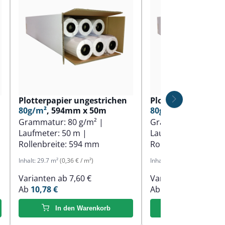
Plotterpapier ungestrichen
Plotterpapier ung
80g/m²
, 594mm x 50m
80g/m²
, 610mm x 
Grammatur:
80 g/m²
|
Grammatur:
80 g/
Laufmeter:
50 m
|
Laufmeter:
50 m
|
Rollenbreite:
594 mm
Rollenbreite:
610 
Inhalt:
29.7 m²
(0,36 € / m²)
Inhalt:
30.5 m²
(0,36 € / m²)
Varianten ab
7,60 €
Varianten ab
7,60 €
Ab
10,78 €
Ab
11,01 €
In den Warenkorb
In den Ware