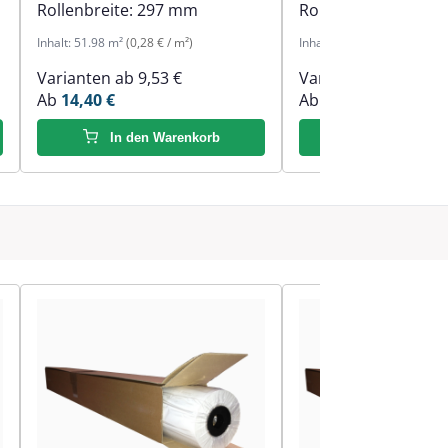
Rollenbreite:
297 mm
Rollenbreite:
594 
Inhalt:
51.98 m²
(0,28 € / m²)
Inhalt:
59 m²
(0,37 € / m²)
Varianten ab
9,53 €
Varianten ab
9,53 €
Ab
14,40 €
Ab
21,63 €
In den Warenkorb
In den Ware