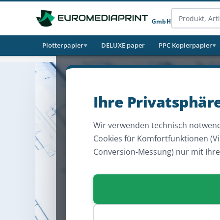
GmbH
Plotterpapier
DELUXE paper
PPC Kopierpapier
▼
▼
Ihre Privatsphär
Wir verwenden technisch notwend
Cookies für Komfortfunktionen (V
Conversion-Messung) nur mit Ihr