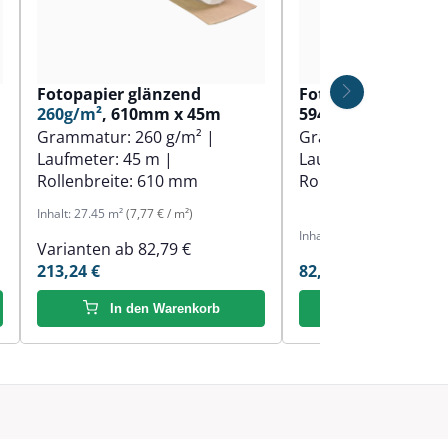
Fotopapier glänzend
Fotopapier matt
1
260g/m²
, 610mm x 45m
594mm x 30m
Grammatur:
260 g/m²
|
Grammatur:
190 g
Laufmeter:
45 m
|
Laufmeter:
30 m
|
Rollenbreite:
610 mm
Rollenbreite:
594 
Inhalt:
27.45 m²
(7,77 € / m²)
Inhalt:
18.3 m²
(4,52 € / m²)
Varianten ab
82,79 €
213,24 €
82,79 €
In den Warenkorb
In den Ware