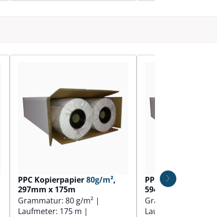
PPC Kopierpapier
80g/m²
,
PPC Kopierpapier
297mm x 175m
594mm x 100m
Grammatur:
80 g/m²
|
Grammatur:
90 g/
Laufmeter:
175 m
|
Laufmeter:
100 m
|