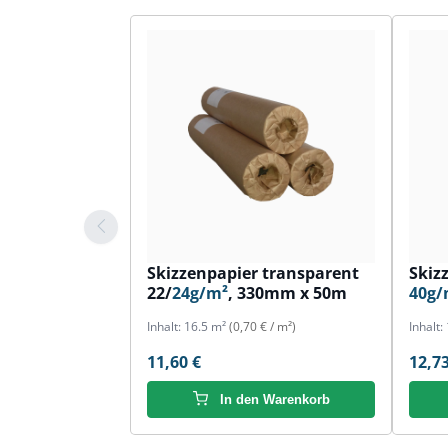
Skizzenpapier transparent
Skiz
22/
24g/m²
, 330mm x 50m
40g/
Inhalt:
16.5 m²
(0,70 € / m²)
Inhalt:
11,60 €
12,73
In den Warenkorb