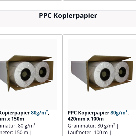
PPC Kopierpapier
Kopierpapier
80g/m²
,
PPC Kopierpapier
80g/m²
,
mm x 150m
420mm x 100m
mmatur:
80 g/m²
|
Grammatur:
80 g/m²
|
meter:
150 m
|
Laufmeter:
100 m
|