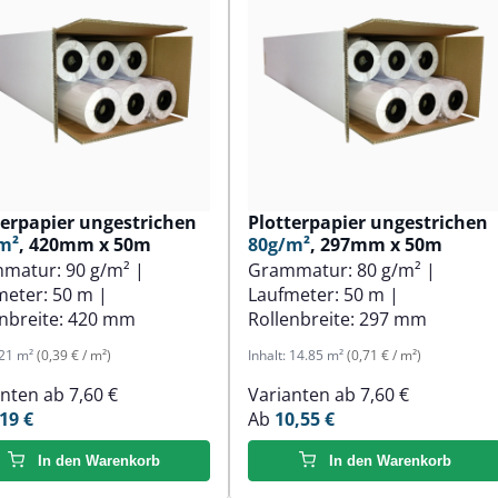
terpapier ungestrichen
Plotterpapier ungestrichen
m²
, 420mm x 50m
80g/m²
, 297mm x 50m
mmatur:
90 g/m²
|
Grammatur:
80 g/m²
|
meter:
50 m
|
Laufmeter:
50 m
|
nbreite:
420 mm
Rollenbreite:
297 mm
21 m²
(0,39 € / m²)
Inhalt:
14.85 m²
(0,71 € / m²)
anten ab
7,60 €
Varianten ab
7,60 €
19 €
Ab
10,55 €
In den Warenkorb
In den Warenkorb