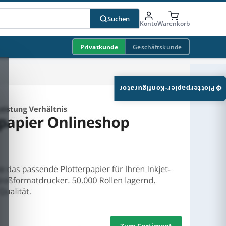
Suchen
Konto
Warenkorb
Privatkunde
Geschäftskunde
⚙
Plotterpapier-Konfigurator