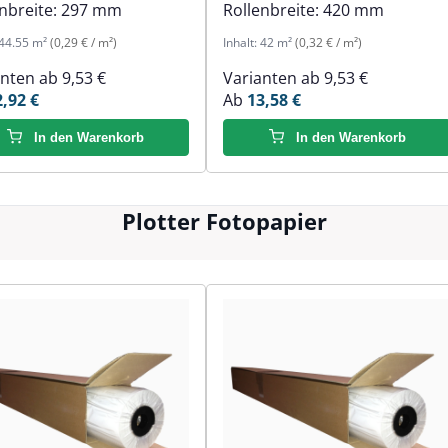
nbreite:
297 mm
Rollenbreite:
420 mm
44.55 m²
(0,29 € / m²)
Inhalt:
42 m²
(0,32 € / m²)
anten ab
9,53 €
Varianten ab
9,53 €
2,92 €
Ab
13,58 €
In den Warenkorb
In den Warenkorb
Plotter Fotopapier