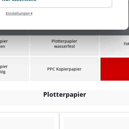
Einstellungen ▾
Plotterpapier Kategorien
pier
Plotterpapier
Fo
hen
wasserfest
pier
PPC Kopierpapier
big
Plotterpapier