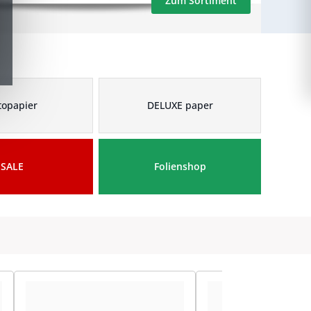
Zum Sortiment
topapier
DELUXE paper
SALE
Folienshop