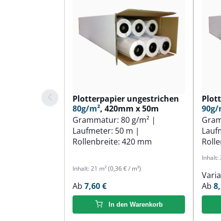
Plotterpapier ungestrichen
Plot
80g/m²
, 420mm x 50m
90g/
Grammatur:
80 g/m²
|
Gra
Laufmeter:
50 m
|
Lauf
Rollenbreite:
420 mm
Rolle
Inhalt:
Inhalt:
21 m²
(0,36 € / m²)
Vari
Ab
7,60 €
Ab
8,
In den Warenkorb