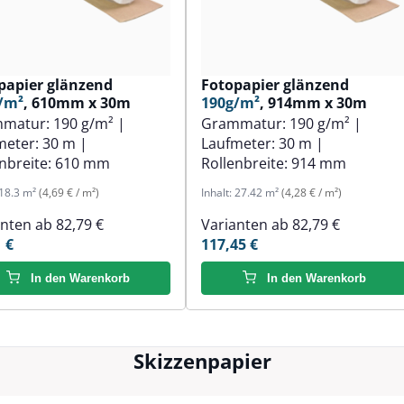
papier glänzend
Fotopapier glänzend
/m²
, 610mm x 30m
190g/m²
, 914mm x 30m
mmatur:
190 g/m²
|
Grammatur:
190 g/m²
|
meter:
30 m
|
Laufmeter:
30 m
|
nbreite:
610 mm
Rollenbreite:
914 mm
18.3 m²
(4,69 € / m²)
Inhalt:
27.42 m²
(4,28 € / m²)
anten ab
82,79 €
Varianten ab
82,79 €
 €
117,45 €
In den Warenkorb
In den Warenkorb
Skizzenpapier