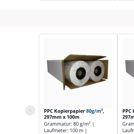
PPC Kopierpapier
80g/m²
,
PPC 
297mm x 100m
297
Grammatur:
80 g/m²
|
Gra
Laufmeter:
100 m
|
Lauf