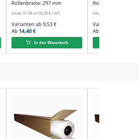
Rollenbreite:
297 mm
Rollenbreite:
594 
Inhalt:
51.98 m²
(0,28 € / m²)
Inhalt:
59 m²
(0,37 € / m²)
Varianten ab
9,53 €
Varianten ab
9,53 €
Ab
14,40 €
Ab
21,63 €
In den Warenkorb
In den Ware