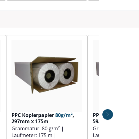
PPC Kopierpapier
80g/m²
,
PPC Kopierpapier
297mm x 175m
594mm x 100m
Grammatur:
80 g/m²
|
Grammatur:
90 g/
Laufmeter:
175 m
|
Laufmeter:
100 m
|