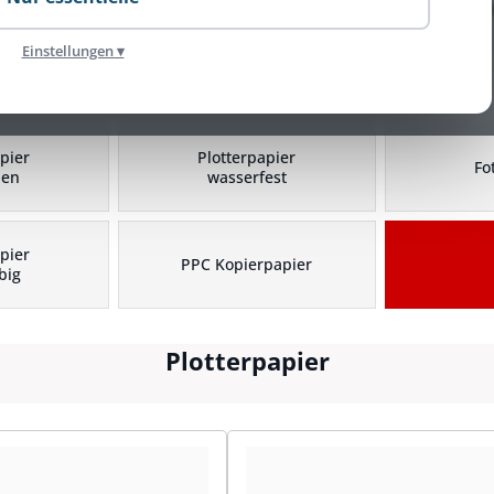
Einstellungen ▾
Plotterpapier Kategorien
pier
Plotterpapier
Fo
hen
wasserfest
pier
PPC Kopierpapier
big
Plotterpapier