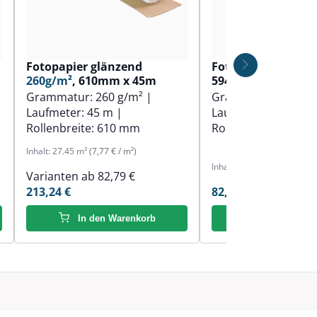
Fotopapier glänzend
Fotopapier matt
1
260g/m²
, 610mm x 45m
594mm x 30m
Grammatur:
260 g/m²
|
Grammatur:
190 g
Laufmeter:
45 m
|
Laufmeter:
30 m
|
Rollenbreite:
610 mm
Rollenbreite:
594 
Inhalt:
27.45 m²
(7,77 € / m²)
Inhalt:
18.3 m²
(4,52 € / m²)
Varianten ab
82,79 €
213,24 €
82,79 €
In den Warenkorb
In den Ware