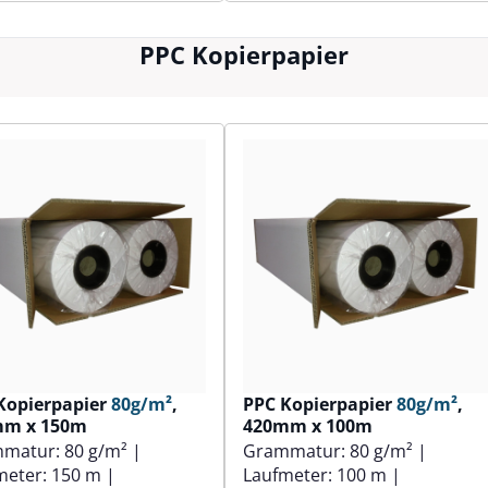
PPC Kopierpapier
Kopierpapier
80g/m²
,
PPC Kopierpapier
80g/m²
,
mm x 150m
420mm x 100m
mmatur:
80 g/m²
|
Grammatur:
80 g/m²
|
meter:
150 m
|
Laufmeter:
100 m
|