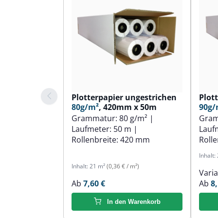
Plotterpapier ungestrichen
Plot
80g/m²
, 420mm x 50m
90g/
Grammatur:
80 g/m²
|
Gra
Laufmeter:
50 m
|
Lauf
Rollenbreite:
420 mm
Rolle
Inhalt:
Inhalt:
21 m²
(0,36 € / m²)
Vari
Ab
7,60 €
Ab
8,
In den Warenkorb