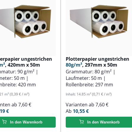
terpapier ungestrichen
Plotterpapier ungestrichen
m²
, 420mm x 50m
80g/m²
, 297mm x 50m
mmatur:
90 g/m²
|
Grammatur:
80 g/m²
|
meter:
50 m
|
Laufmeter:
50 m
|
nbreite:
420 mm
Rollenbreite:
297 mm
21 m²
(0,39 € / m²)
Inhalt:
14.85 m²
(0,71 € / m²)
anten ab
7,60 €
Varianten ab
7,60 €
19 €
Ab
10,55 €
In den Warenkorb
In den Warenkorb