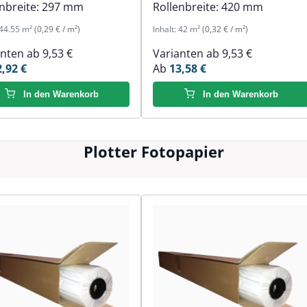
nbreite:
297 mm
Rollenbreite:
420 mm
44.55 m²
(0,29 € / m²)
Inhalt:
42 m²
(0,32 € / m²)
anten ab
9,53 €
Varianten ab
9,53 €
2,92 €
Ab
13,58 €
In den Warenkorb
In den Warenkorb
Plotter Fotopapier