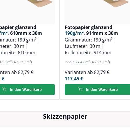
papier glänzend
Fotopapier glänzend
/m²
, 610mm x 30m
190g/m²
, 914mm x 30m
mmatur:
190 g/m²
|
Grammatur:
190 g/m²
|
meter:
30 m
|
Laufmeter:
30 m
|
nbreite:
610 mm
Rollenbreite:
914 mm
18.3 m²
(4,69 € / m²)
Inhalt:
27.42 m²
(4,28 € / m²)
anten ab
82,79 €
Varianten ab
82,79 €
 €
117,45 €
In den Warenkorb
In den Warenkorb
Skizzenpapier