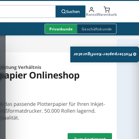
Suchen
Konto
Warenkorb
Privatkunde
Geschäftskunde
⚙
Plotterpapier-Konfigurator