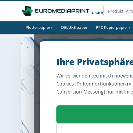
GmbH
Plotterpapier
DELUXE paper
PPC Kopierpapier
▼
▼
Ihre Privatsphär
Wir verwenden technisch notwend
Cookies für Komfortfunktionen (V
Conversion-Messung) nur mit Ihr