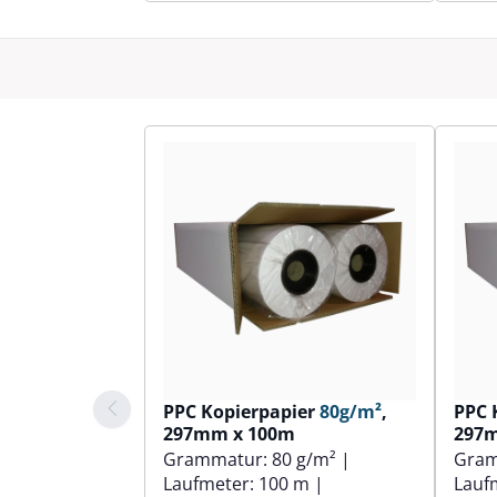
PPC Kopierpapier
80g/m²
,
PPC 
297mm x 100m
297
Grammatur:
80 g/m²
|
Gra
Laufmeter:
100 m
|
Lauf