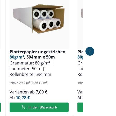
Plotterpapier ungestrichen
Plotterpapier ung
80g/m²
, 594mm x 50m
80g/m²
, 610mm x 
Grammatur:
80 g/m²
|
Grammatur:
80 g/
Laufmeter:
50 m
|
Laufmeter:
50 m
|
Rollenbreite:
594 mm
Rollenbreite:
610 
Inhalt:
29.7 m²
(0,36 € / m²)
Inhalt:
30.5 m²
(0,36 € / m²)
Varianten ab
7,60 €
Varianten ab
7,60 €
Ab
10,78 €
Ab
11,01 €
In den Warenkorb
In den Ware