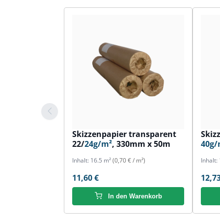
Skizzenpapier transparent
Skiz
22/
24g/m²
, 330mm x 50m
40g/
Inhalt:
16.5 m²
(0,70 € / m²)
Inhalt:
11,60 €
12,73
In den Warenkorb