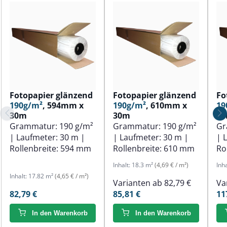
Fotopapier glänzend
Fotopapier glänzend
Fo
190g/m²
, 594mm x
190g/m²
, 610mm x
19
30m
30m
3
Grammatur:
190 g/m²
Grammatur:
190 g/m²
Gr
| Laufmeter:
30 m
|
| Laufmeter:
30 m
|
| 
Rollenbreite:
594 mm
Rollenbreite:
610 mm
Ro
Inhalt:
18.3 m²
(4,69 € / m²)
Inh
Inhalt:
17.82 m²
(4,65 € / m²)
Varianten ab
82,79 €
Va
82,79 €
85,81 €
11
In den Warenkorb
In den Warenkorb