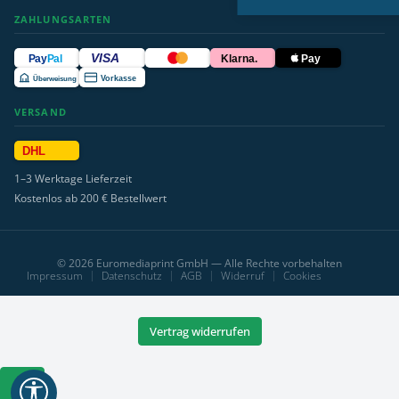
ZAHLUNGSARTEN
VISA
Pay
Pal
Klarna.
Pay
Überweisung
Vorkasse
VERSAND
DHL
1–3 Werktage Lieferzeit
Kostenlos ab 200 € Bestellwert
© 2026 Euromediaprint GmbH — Alle Rechte vorbehalten
Impressum
Datenschutz
AGB
Widerruf
Cookies
Vertrag widerrufen
Werkzeugleiste
anzeigen