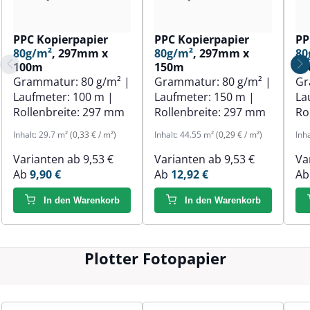
PPC Kopierpapier
PPC Kopierpapier
PP
80g/m²
, 297mm x
80g/m²
, 297mm x
80
100m
150m
1
Grammatur:
80 g/m²
|
Grammatur:
80 g/m²
|
Gr
Laufmeter:
100 m
|
Laufmeter:
150 m
|
La
Rollenbreite:
297 mm
Rollenbreite:
297 mm
Ro
Inhalt:
29.7 m²
(0,33 € / m²)
Inhalt:
44.55 m²
(0,29 € / m²)
Inh
Varianten ab
9,53 €
Varianten ab
9,53 €
Va
Ab
9,90 €
Ab
12,92 €
A
In den Warenkorb
In den Warenkorb
Plotter Fotopapier