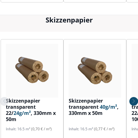
Skizzenpapier
Skizzenpapier
Skizzenpapier
Sk
transparent
transparent
40g/m²
,
tr
22/
24g/m²
, 330mm x
330mm x 50m
22
50m
1
Inhalt:
16.5 m²
(0,70 € / m²)
Inhalt:
16.5 m²
(0,77 € / m²)
Inh