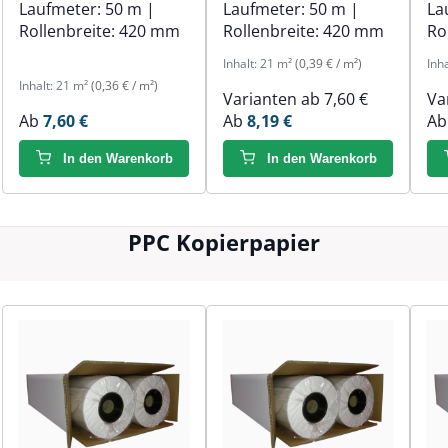
Laufmeter:
50 m
|
Laufmeter:
50 m
|
La
Rollenbreite:
420 mm
Rollenbreite:
420 mm
Ro
Inhalt:
21 m²
(0,39 € / m²)
Inh
Inhalt:
21 m²
(0,36 € / m²)
Varianten ab
7,60 €
Va
Ab
7,60 €
Ab
8,19 €
A
In den Warenkorb
In den Warenkorb
PPC Kopierpapier