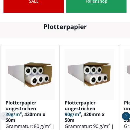
SALE
Folienshop
Plotterpapier
Plotterpapier
Plotterpapier
Pl
ungestrichen
ungestrichen
un
80g/m²
, 420mm x
90g/m²
, 420mm x
80
50m
50m
5
Grammatur:
80 g/m²
|
Grammatur:
90 g/m²
|
Gr