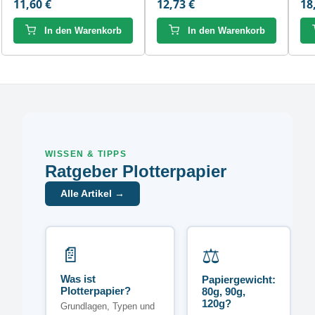
11,60 €
12,73 €
18
In den Warenkorb
In den Warenkorb
WISSEN & TIPPS
Ratgeber Plotterpapier
Alle Artikel →
📄
⚖️
Was ist
Papiergewicht:
Plotterpapier?
80g, 90g,
120g?
Grundlagen, Typen und