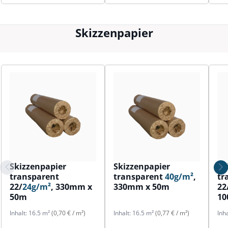
Skizzenpapier
Skizzenpapier
Skizzenpapier
Sk
transparent
transparent
40g/m²
,
tr
22/
24g/m²
, 330mm x
330mm x 50m
22
50m
1
Inhalt:
16.5 m²
(0,70 € / m²)
Inhalt:
16.5 m²
(0,77 € / m²)
Inh