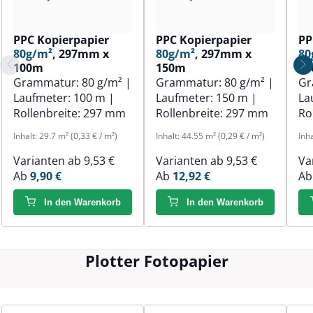
PPC Kopierpapier
PPC Kopierpapier
PP
80g/m²
, 297mm x
80g/m²
, 297mm x
80
100m
150m
1
Grammatur:
80 g/m²
|
Grammatur:
80 g/m²
|
Gr
Laufmeter:
100 m
|
Laufmeter:
150 m
|
La
Rollenbreite:
297 mm
Rollenbreite:
297 mm
Ro
Inhalt:
29.7 m²
(0,33 € / m²)
Inhalt:
44.55 m²
(0,29 € / m²)
Inh
Varianten ab
9,53 €
Varianten ab
9,53 €
Va
Ab
9,90 €
Ab
12,92 €
A
In den Warenkorb
In den Warenkorb
Plotter Fotopapier