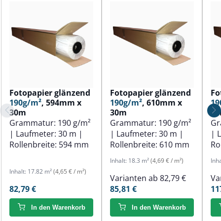
Fotopapier glänzend
Fotopapier glänzend
Fo
190g/m²
, 594mm x
190g/m²
, 610mm x
19
30m
30m
3
Grammatur:
190 g/m²
Grammatur:
190 g/m²
Gr
| Laufmeter:
30 m
|
| Laufmeter:
30 m
|
| 
Rollenbreite:
594 mm
Rollenbreite:
610 mm
Ro
Inhalt:
18.3 m²
(4,69 € / m²)
Inh
Inhalt:
17.82 m²
(4,65 € / m²)
Varianten ab
82,79 €
Va
82,79 €
85,81 €
11
In den Warenkorb
In den Warenkorb