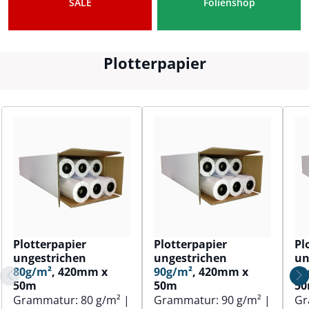
SALE
Folienshop
Plotterpapier
Plotterpapier
Plotterpapier
Pl
ungestrichen
ungestrichen
un
80g/m²
, 420mm x
90g/m²
, 420mm x
80
50m
50m
5
Grammatur:
80 g/m²
|
Grammatur:
90 g/m²
|
Gr