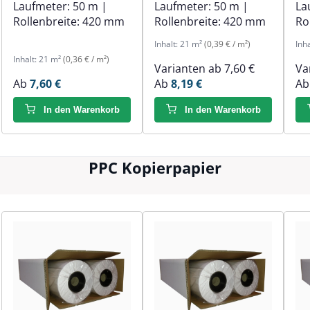
Laufmeter:
50 m
|
Laufmeter:
50 m
|
La
Rollenbreite:
420 mm
Rollenbreite:
420 mm
Ro
Inhalt:
21 m²
(0,39 € / m²)
Inh
Inhalt:
21 m²
(0,36 € / m²)
Varianten ab
7,60 €
Va
Ab
7,60 €
Ab
8,19 €
A
In den Warenkorb
In den Warenkorb
PPC Kopierpapier