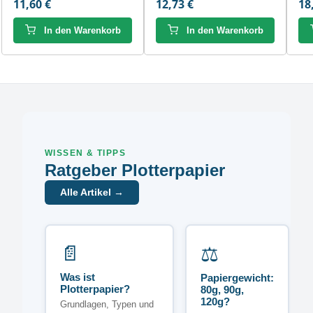
11,60 €
12,73 €
18
In den Warenkorb
In den Warenkorb
WISSEN & TIPPS
Ratgeber Plotterpapier
Alle Artikel →
📄
⚖️
Was ist
Papiergewicht:
Plotterpapier?
80g, 90g,
120g?
Grundlagen, Typen und