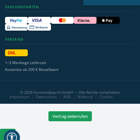
ZAHLUNGSARTEN
VISA
Pay
Pal
Klarna.
Pay
Überweisung
Vorkasse
VERSAND
DHL
1–3 Werktage Lieferzeit
Kostenlos ab 200 € Bestellwert
© 2026 Euromediaprint GmbH — Alle Rechte vorbehalten
Impressum
Datenschutz
AGB
Widerruf
Cookies
Vertrag widerrufen
Werkzeugleiste
anzeigen