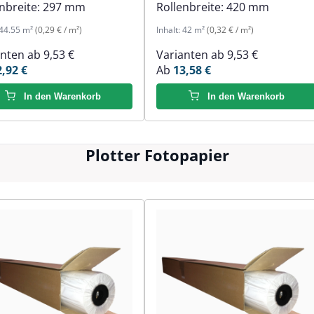
nbreite:
297 mm
Rollenbreite:
420 mm
44.55 m²
(0,29 € / m²)
Inhalt:
42 m²
(0,32 € / m²)
anten ab
9,53 €
Varianten ab
9,53 €
2,92 €
Ab
13,58 €
In den Warenkorb
In den Warenkorb
Plotter Fotopapier