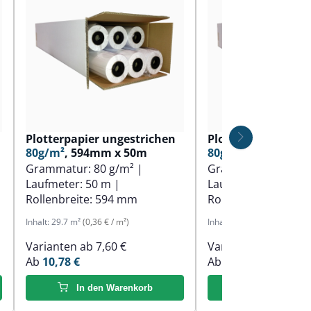
Plotterpapier ungestrichen
Plotterpapier ung
80g/m²
, 594mm x 50m
80g/m²
, 610mm x 
Grammatur:
80 g/m²
|
Grammatur:
80 g/
Laufmeter:
50 m
|
Laufmeter:
50 m
|
Rollenbreite:
594 mm
Rollenbreite:
610 
Inhalt:
29.7 m²
(0,36 € / m²)
Inhalt:
30.5 m²
(0,36 € / m²)
Varianten ab
7,60 €
Varianten ab
7,60 €
Ab
10,78 €
Ab
11,01 €
In den Warenkorb
In den Ware