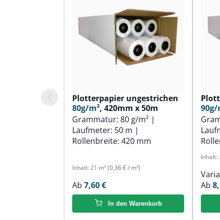
Plotterpapier ungestrichen
Plot
80g/m²
, 420mm x 50m
90g/
Grammatur:
80 g/m²
|
Gra
Laufmeter:
50 m
|
Lauf
Rollenbreite:
420 mm
Rolle
Inhalt:
Inhalt:
21 m²
(0,36 € / m²)
Vari
Ab
7,60 €
Ab
8,
In den Warenkorb