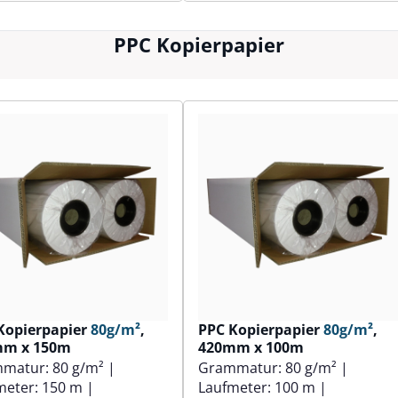
PPC Kopierpapier
Kopierpapier
80g/m²
,
PPC Kopierpapier
80g/m²
,
mm x 150m
420mm x 100m
mmatur:
80 g/m²
|
Grammatur:
80 g/m²
|
meter:
150 m
|
Laufmeter:
100 m
|