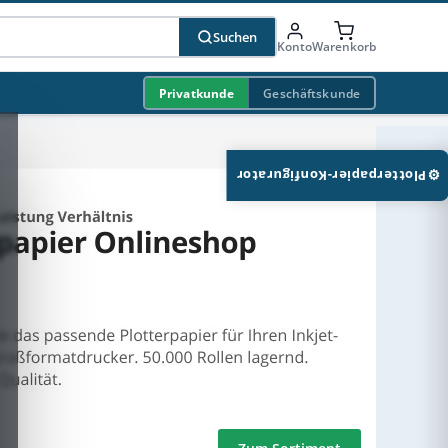
Suchen
Konto
Warenkorb
Privatkunde
Geschäftskunde
⚙
Plotterpapier-Konfigurator