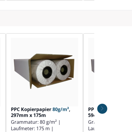
PPC Kopierpapier
80g/m²
,
PPC Kopierpapier
297mm x 175m
594mm x 100m
Grammatur:
80 g/m²
|
Grammatur:
90 g/
Laufmeter:
175 m
|
Laufmeter:
100 m
|