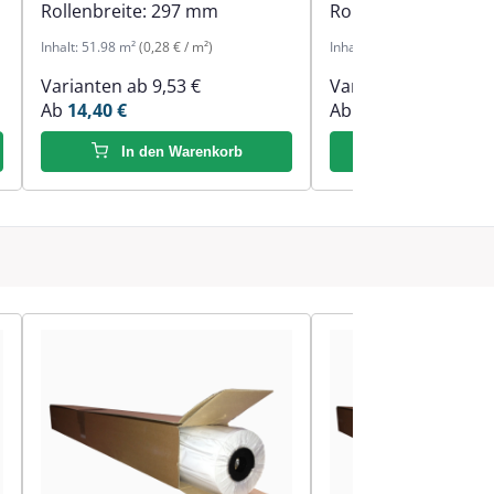
Rollenbreite:
297 mm
Rollenbreite:
594 
Inhalt:
51.98 m²
(0,28 € / m²)
Inhalt:
59 m²
(0,37 € / m²)
Varianten ab
9,53 €
Varianten ab
9,53 €
Ab
14,40 €
Ab
21,63 €
In den Warenkorb
In den Ware