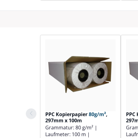
PPC Kopierpapier
80g/m²
,
PPC 
297mm x 100m
297
Grammatur:
80 g/m²
|
Gra
Laufmeter:
100 m
|
Lauf