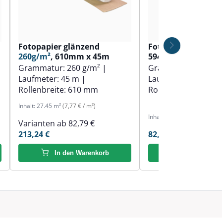
Fotopapier glänzend
Fotopapier matt
1
260g/m²
, 610mm x 45m
594mm x 30m
Grammatur:
260 g/m²
|
Grammatur:
190 g
Laufmeter:
45 m
|
Laufmeter:
30 m
|
Rollenbreite:
610 mm
Rollenbreite:
594 
Inhalt:
27.45 m²
(7,77 € / m²)
Inhalt:
18.3 m²
(4,52 € / m²)
Varianten ab
82,79 €
213,24 €
82,79 €
In den Warenkorb
In den Ware