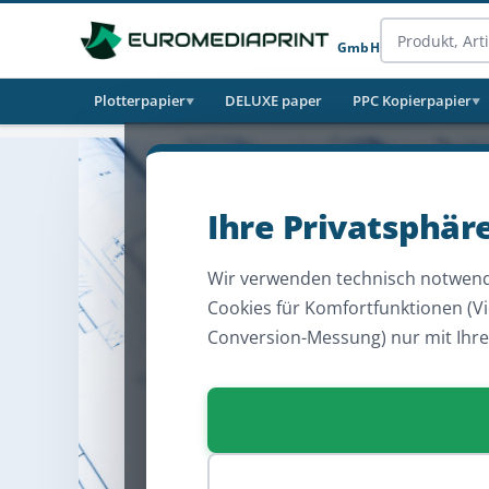
GmbH
Plotterpapier
DELUXE paper
PPC Kopierpapier
▼
▼
Ihre Privatsphär
Wir verwenden technisch notwend
Cookies für Komfortfunktionen (V
Conversion-Messung) nur mit Ihr