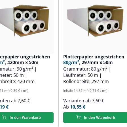
terpapier ungestrichen
Plotterpapier ungestrichen
m²
, 420mm x 50m
80g/m²
, 297mm x 50m
mmatur:
90 g/m²
|
Grammatur:
80 g/m²
|
meter:
50 m
|
Laufmeter:
50 m
|
nbreite:
420 mm
Rollenbreite:
297 mm
21 m²
(0,39 € / m²)
Inhalt:
14.85 m²
(0,71 € / m²)
anten ab
7,60 €
Varianten ab
7,60 €
19 €
Ab
10,55 €
In den Warenkorb
In den Warenkorb