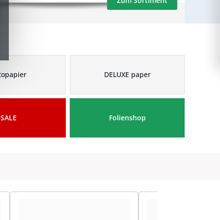
Zum Sortiment
topapier
DELUXE paper
SALE
Folienshop