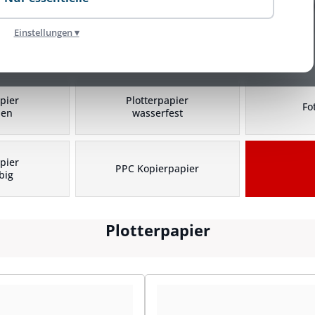
Einstellungen ▾
Plotterpapier Kategorien
pier
Plotterpapier
Fo
hen
wasserfest
pier
PPC Kopierpapier
big
Plotterpapier