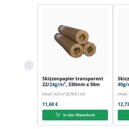
Skizzenpapier transparent
Skiz
22/
24g/m²
, 330mm x 50m
40g/
Inhalt:
16.5 m²
(0,70 € / m²)
Inhalt:
11,60 €
12,73
In den Warenkorb