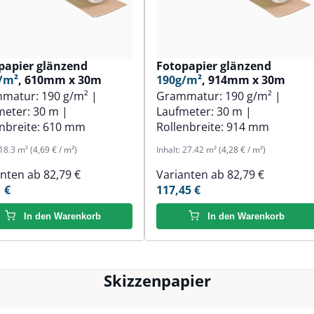
papier glänzend
Fotopapier glänzend
/m²
, 610mm x 30m
190g/m²
, 914mm x 30m
mmatur:
190 g/m²
|
Grammatur:
190 g/m²
|
meter:
30 m
|
Laufmeter:
30 m
|
nbreite:
610 mm
Rollenbreite:
914 mm
18.3 m²
(4,69 € / m²)
Inhalt:
27.42 m²
(4,28 € / m²)
anten ab
82,79 €
Varianten ab
82,79 €
 €
117,45 €
In den Warenkorb
In den Warenkorb
Skizzenpapier