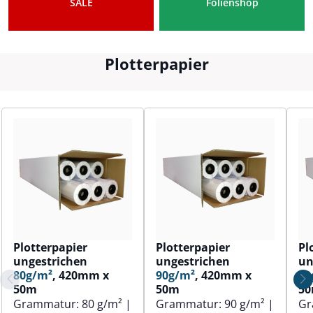
SALE
Folienshop
Plotterpapier
Plotterpapier
Plotterpapier
Pl
ungestrichen
ungestrichen
un
80g/m²
, 420mm x
90g/m²
, 420mm x
80
50m
50m
5
Grammatur:
80 g/m²
|
Grammatur:
90 g/m²
|
Gr