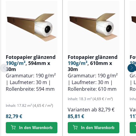
Fotopapier glänzend
Fotopapier glänzend
Fo
190g/m²
, 594mm x
190g/m²
, 610mm x
19
30m
30m
3
Grammatur:
190 g/m²
Grammatur:
190 g/m²
Gr
| Laufmeter:
30 m
|
| Laufmeter:
30 m
|
| 
Rollenbreite:
594 mm
Rollenbreite:
610 mm
Ro
Inhalt:
18.3 m²
(4,69 € / m²)
Inh
Inhalt:
17.82 m²
(4,65 € / m²)
Varianten ab
82,79 €
Va
82,79 €
85,81 €
11
In den Warenkorb
In den Warenkorb