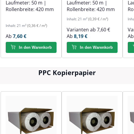
Laufmeter:
50 m
|
Laufmeter:
50 m
|
La
Rollenbreite:
420 mm
Rollenbreite:
420 mm
Ro
Inhalt:
21 m²
(0,39 € / m²)
Inh
Inhalt:
21 m²
(0,36 € / m²)
Varianten ab
7,60 €
Va
Ab
7,60 €
Ab
8,19 €
A
In den Warenkorb
In den Warenkorb
PPC Kopierpapier