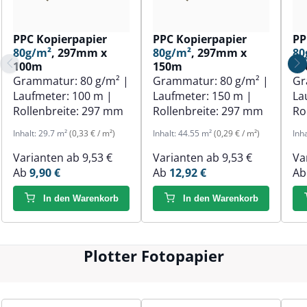
PPC Kopierpapier
PPC Kopierpapier
PP
80g/m²
, 297mm x
80g/m²
, 297mm x
80
100m
150m
1
Grammatur:
80 g/m²
|
Grammatur:
80 g/m²
|
Gr
Laufmeter:
100 m
|
Laufmeter:
150 m
|
La
Rollenbreite:
297 mm
Rollenbreite:
297 mm
Ro
Inhalt:
29.7 m²
(0,33 € / m²)
Inhalt:
44.55 m²
(0,29 € / m²)
Inh
Varianten ab
9,53 €
Varianten ab
9,53 €
Va
Ab
9,90 €
Ab
12,92 €
A
In den Warenkorb
In den Warenkorb
Plotter Fotopapier