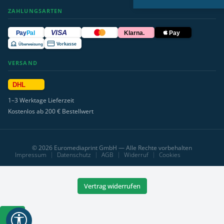
ZAHLUNGSARTEN
VISA
Pay
Pal
Klarna.
Pay
Überweisung
Vorkasse
VERSAND
DHL
1–3 Werktage Lieferzeit
Kostenlos ab 200 € Bestellwert
© 2026 Euromediaprint GmbH — Alle Rechte vorbehalten
Impressum
Datenschutz
AGB
Widerruf
Cookies
Vertrag widerrufen
Werkzeugleiste
anzeigen