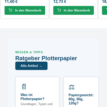
11,60 €
12,73 €
18
In den Warenkorb
In den Warenkorb
WISSEN & TIPPS
Ratgeber Plotterpapier
Alle Artikel →
📄
⚖️
Was ist
Papiergewicht:
Plotterpapier?
80g, 90g,
120g?
Grundlagen, Typen und