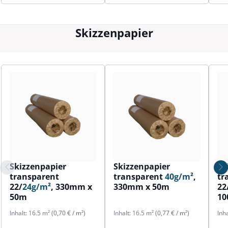
Skizzenpapier
Skizzenpapier
Skizzenpapier
Sk
transparent
transparent
40g/m²
,
tr
22/
24g/m²
, 330mm x
330mm x 50m
22
50m
1
Inhalt:
16.5 m²
(0,70 € / m²)
Inhalt:
16.5 m²
(0,77 € / m²)
Inh