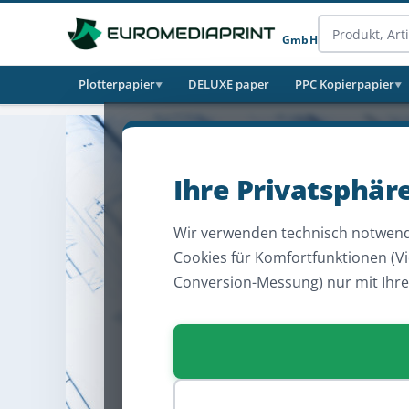
GmbH
Plotterpapier
DELUXE paper
PPC Kopierpapier
▼
▼
Ihre Privatsphär
Wir verwenden technisch notwend
Cookies für Komfortfunktionen (V
Conversion-Messung) nur mit Ihr