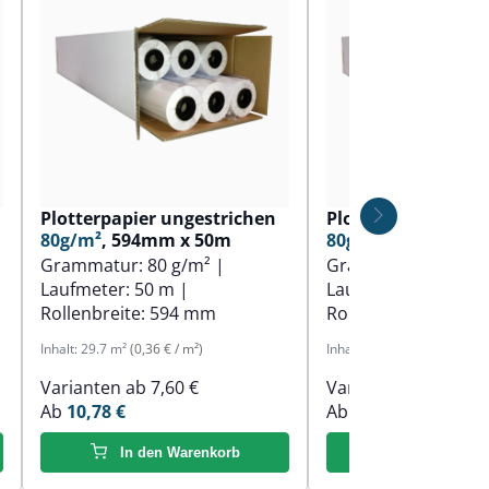
Plotterpapier ungestrichen
Plotterpapier ung
80g/m²
, 594mm x 50m
80g/m²
, 610mm x 
Grammatur:
80 g/m²
|
Grammatur:
80 g/
Laufmeter:
50 m
|
Laufmeter:
50 m
|
Rollenbreite:
594 mm
Rollenbreite:
610 
Inhalt:
29.7 m²
(0,36 € / m²)
Inhalt:
30.5 m²
(0,36 € / m²)
Varianten ab
7,60 €
Varianten ab
7,60 €
Ab
10,78 €
Ab
11,01 €
In den Warenkorb
In den Ware