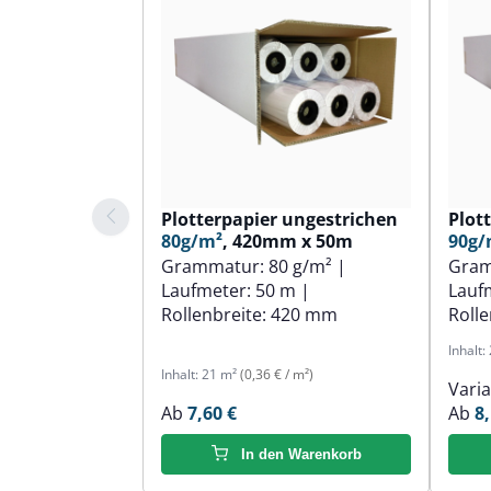
Plotterpapier ungestrichen
Plot
80g/m²
, 420mm x 50m
90g/
Grammatur:
80 g/m²
|
Gra
Laufmeter:
50 m
|
Lauf
Rollenbreite:
420 mm
Rolle
Inhalt:
Inhalt:
21 m²
(0,36 € / m²)
Vari
Ab
7,60 €
Ab
8,
In den Warenkorb