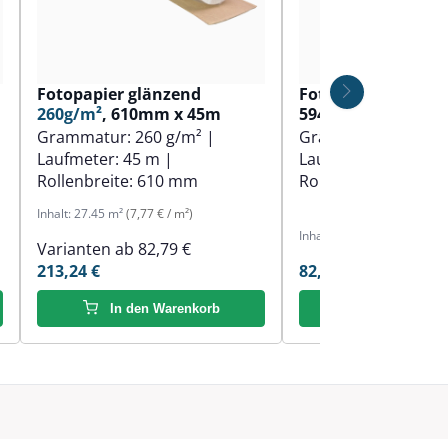
Fotopapier glänzend
Fotopapier matt
1
260g/m²
, 610mm x 45m
594mm x 30m
Grammatur:
260 g/m²
|
Grammatur:
190 g
Laufmeter:
45 m
|
Laufmeter:
30 m
|
Rollenbreite:
610 mm
Rollenbreite:
594 
Inhalt:
27.45 m²
(7,77 € / m²)
Inhalt:
18.3 m²
(4,52 € / m²)
Varianten ab
82,79 €
213,24 €
82,79 €
In den Warenkorb
In den Ware