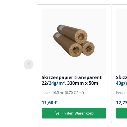
Skizzenpapier transparent
Skiz
22/
24g/m²
, 330mm x 50m
40g/
Inhalt:
16.5 m²
(0,70 € / m²)
Inhalt:
11,60 €
12,73
In den Warenkorb