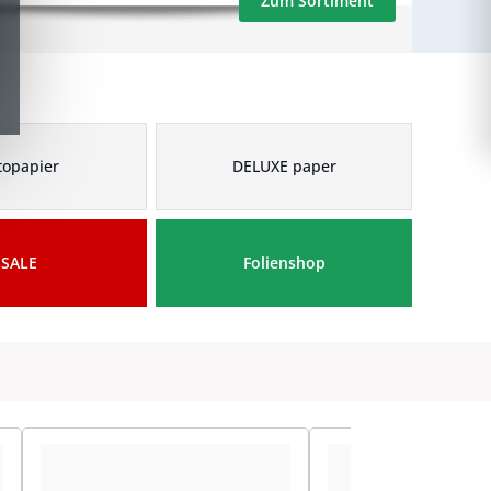
Zum Sortiment
topapier
DELUXE paper
SALE
Folienshop