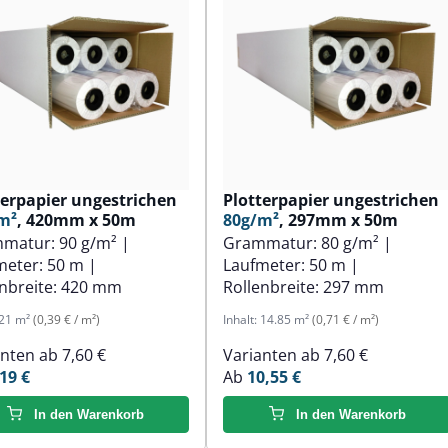
terpapier ungestrichen
Plotterpapier ungestrichen
m²
, 420mm x 50m
80g/m²
, 297mm x 50m
mmatur:
90 g/m²
|
Grammatur:
80 g/m²
|
meter:
50 m
|
Laufmeter:
50 m
|
nbreite:
420 mm
Rollenbreite:
297 mm
21 m²
(0,39 € / m²)
Inhalt:
14.85 m²
(0,71 € / m²)
anten ab
7,60 €
Varianten ab
7,60 €
19 €
Ab
10,55 €
In den Warenkorb
In den Warenkorb