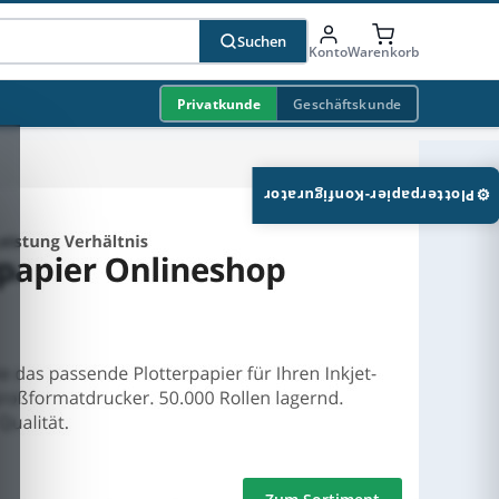
Suchen
Konto
Warenkorb
Privatkunde
Geschäftskunde
⚙
Plotterpapier-Konfigurator