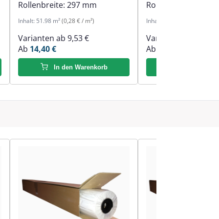
Rollenbreite:
297 mm
Rollenbreite:
594 
Inhalt:
51.98 m²
(0,28 € / m²)
Inhalt:
59 m²
(0,37 € / m²)
Varianten ab
9,53 €
Varianten ab
9,53 €
Ab
14,40 €
Ab
21,63 €
In den Warenkorb
In den Ware