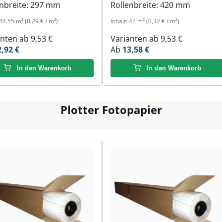
nbreite:
297 mm
Rollenbreite:
420 mm
44.55 m²
(0,29 € / m²)
Inhalt:
42 m²
(0,32 € / m²)
anten ab
9,53 €
Varianten ab
9,53 €
2,92 €
Ab
13,58 €
In den Warenkorb
In den Warenkorb
Plotter Fotopapier