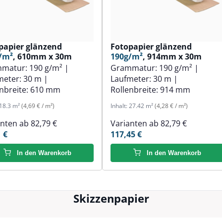
papier glänzend
Fotopapier glänzend
/m²
, 610mm x 30m
190g/m²
, 914mm x 30m
mmatur:
190 g/m²
|
Grammatur:
190 g/m²
|
meter:
30 m
|
Laufmeter:
30 m
|
nbreite:
610 mm
Rollenbreite:
914 mm
18.3 m²
(4,69 € / m²)
Inhalt:
27.42 m²
(4,28 € / m²)
anten ab
82,79 €
Varianten ab
82,79 €
 €
117,45 €
In den Warenkorb
In den Warenkorb
Skizzenpapier