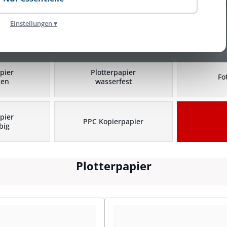
Einstellungen ▾
Plotterpapier Kategorien
pier
Plotterpapier
Fo
hen
wasserfest
pier
PPC Kopierpapier
big
Plotterpapier