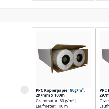
PPC Kopierpapier
80g/m²
,
PPC 
297mm x 100m
297
Grammatur:
80 g/m²
|
Gra
Laufmeter:
100 m
|
Lauf