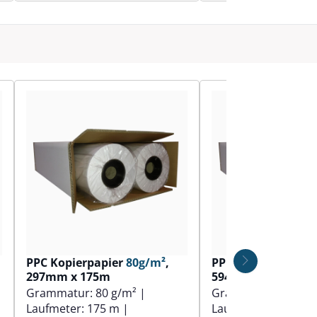
PPC Kopierpapier
80g/m²
,
PPC Kopierpapier
297mm x 175m
594mm x 100m
Grammatur:
80 g/m²
|
Grammatur:
90 g/
Laufmeter:
175 m
|
Laufmeter:
100 m
|