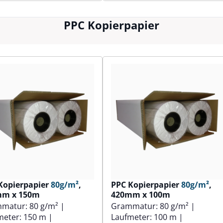
PPC Kopierpapier
Kopierpapier
80g/m²
,
PPC Kopierpapier
80g/m²
,
mm x 150m
420mm x 100m
mmatur:
80 g/m²
|
Grammatur:
80 g/m²
|
meter:
150 m
|
Laufmeter:
100 m
|