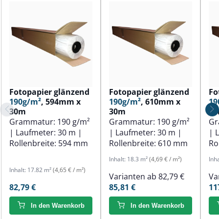
Fotopapier glänzend
Fotopapier glänzend
Fo
190g/m²
, 594mm x
190g/m²
, 610mm x
19
30m
30m
3
Grammatur:
190 g/m²
Grammatur:
190 g/m²
Gr
| Laufmeter:
30 m
|
| Laufmeter:
30 m
|
| 
Rollenbreite:
594 mm
Rollenbreite:
610 mm
Ro
Inhalt:
18.3 m²
(4,69 € / m²)
Inh
Inhalt:
17.82 m²
(4,65 € / m²)
Varianten ab
82,79 €
Va
82,79 €
85,81 €
11
In den Warenkorb
In den Warenkorb