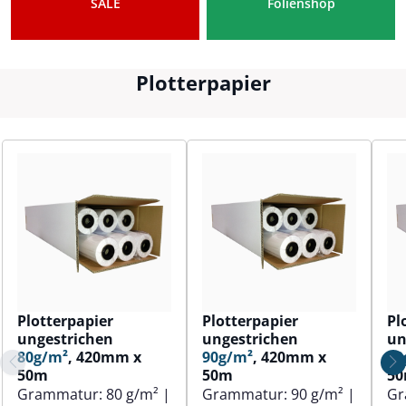
SALE
Folienshop
Plotterpapier
Plotterpapier
Plotterpapier
Pl
ungestrichen
ungestrichen
un
80g/m²
, 420mm x
90g/m²
, 420mm x
80
50m
50m
5
Grammatur:
80 g/m²
|
Grammatur:
90 g/m²
|
Gr