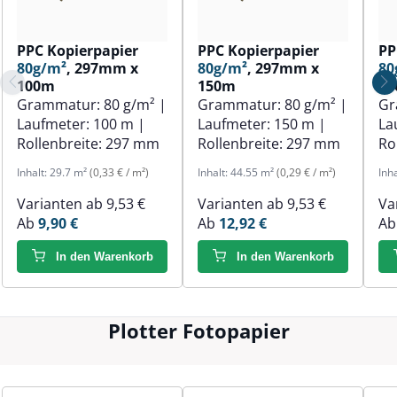
PPC Kopierpapier
PPC Kopierpapier
PP
80g/m²
, 297mm x
80g/m²
, 297mm x
80
100m
150m
1
Grammatur:
80 g/m²
|
Grammatur:
80 g/m²
|
Gr
Laufmeter:
100 m
|
Laufmeter:
150 m
|
La
Rollenbreite:
297 mm
Rollenbreite:
297 mm
Ro
Inhalt:
29.7 m²
(0,33 € / m²)
Inhalt:
44.55 m²
(0,29 € / m²)
Inh
Varianten ab
9,53 €
Varianten ab
9,53 €
Va
Ab
9,90 €
Ab
12,92 €
A
In den Warenkorb
In den Warenkorb
Plotter Fotopapier