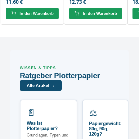
11,60 €
12,73 €
18
In den Warenkorb
In den Warenkorb
WISSEN & TIPPS
Ratgeber Plotterpapier
Alle Artikel →
📄
⚖️
Was ist
Papiergewicht:
Plotterpapier?
80g, 90g,
120g?
Grundlagen, Typen und