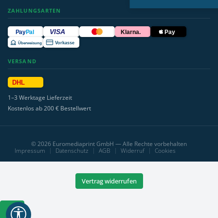
ZAHLUNGSARTEN
VISA
Pay
Pal
Klarna.
Pay
Überweisung
Vorkasse
VERSAND
DHL
1–3 Werktage Lieferzeit
Kostenlos ab 200 € Bestellwert
© 2026 Euromediaprint GmbH — Alle Rechte vorbehalten
Impressum
Datenschutz
AGB
Widerruf
Cookies
Vertrag widerrufen
Werkzeugleiste
anzeigen