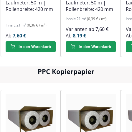
Laufmeter:
50 m
|
Laufmeter:
50 m
|
La
Rollenbreite:
420 mm
Rollenbreite:
420 mm
Ro
Inhalt:
21 m²
(0,39 € / m²)
Inh
Inhalt:
21 m²
(0,36 € / m²)
Varianten ab
7,60 €
Va
Ab
7,60 €
Ab
8,19 €
A
In den Warenkorb
In den Warenkorb
PPC Kopierpapier