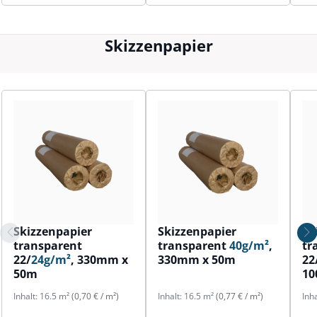
Skizzenpapier
Skizzenpapier
Skizzenpapier
Sk
transparent
transparent
40g/m²
,
tr
22/
24g/m²
, 330mm x
330mm x 50m
22
50m
1
Inhalt:
16.5 m²
(0,70 € / m²)
Inhalt:
16.5 m²
(0,77 € / m²)
Inh