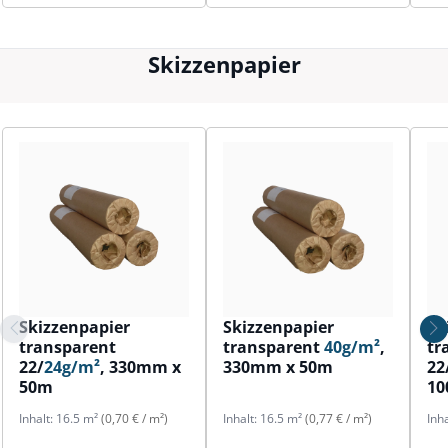
Skizzenpapier
Skizzenpapier
Skizzenpapier
Sk
transparent
transparent
40g/m²
,
tr
22/
24g/m²
, 330mm x
330mm x 50m
22
50m
1
Inhalt:
16.5 m²
(0,70 € / m²)
Inhalt:
16.5 m²
(0,77 € / m²)
Inh