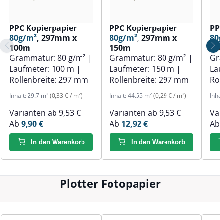
PPC Kopierpapier
PPC Kopierpapier
PP
80g/m²
, 297mm x
80g/m²
, 297mm x
80
100m
150m
1
Grammatur:
80 g/m²
|
Grammatur:
80 g/m²
|
Gr
Laufmeter:
100 m
|
Laufmeter:
150 m
|
La
Rollenbreite:
297 mm
Rollenbreite:
297 mm
Ro
Inhalt:
29.7 m²
(0,33 € / m²)
Inhalt:
44.55 m²
(0,29 € / m²)
Inh
Varianten ab
9,53 €
Varianten ab
9,53 €
Va
Ab
9,90 €
Ab
12,92 €
A
In den Warenkorb
In den Warenkorb
Plotter Fotopapier