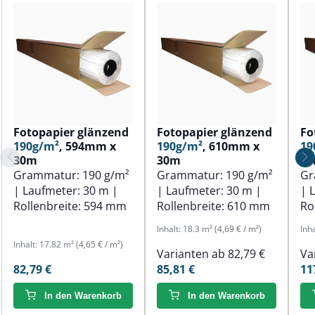
Fotopapier glänzend
Fotopapier glänzend
Fo
190g/m²
, 594mm x
190g/m²
, 610mm x
19
30m
30m
3
Grammatur:
190 g/m²
Grammatur:
190 g/m²
Gr
| Laufmeter:
30 m
|
| Laufmeter:
30 m
|
| 
Rollenbreite:
594 mm
Rollenbreite:
610 mm
Ro
Inhalt:
18.3 m²
(4,69 € / m²)
Inh
Inhalt:
17.82 m²
(4,65 € / m²)
Varianten ab
82,79 €
Va
82,79 €
85,81 €
11
In den Warenkorb
In den Warenkorb