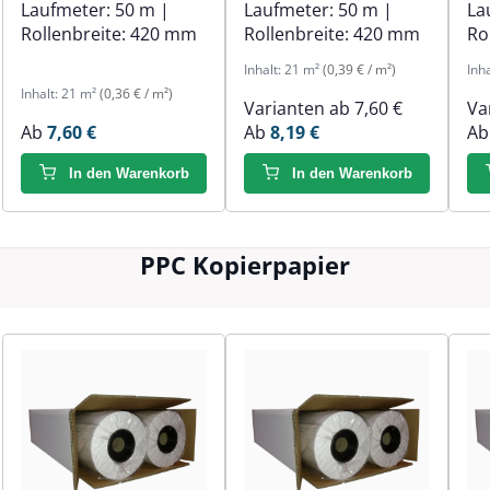
Laufmeter:
50 m
|
Laufmeter:
50 m
|
La
Rollenbreite:
420 mm
Rollenbreite:
420 mm
Ro
Inhalt:
21 m²
(0,39 € / m²)
Inh
Inhalt:
21 m²
(0,36 € / m²)
Varianten ab
7,60 €
Va
Ab
7,60 €
Ab
8,19 €
A
In den Warenkorb
In den Warenkorb
PPC Kopierpapier