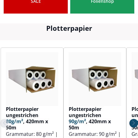
SALE
Folienshop
Plotterpapier
Plotterpapier
Plotterpapier
Pl
ungestrichen
ungestrichen
un
80g/m²
, 420mm x
90g/m²
, 420mm x
80
50m
50m
5
Grammatur:
80 g/m²
|
Grammatur:
90 g/m²
|
Gr