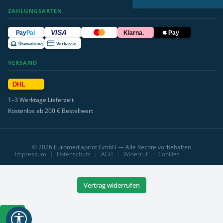
ZAHLUNGSARTEN
VISA
Pay
Pal
Klarna.
Pay
Überweisung
Vorkasse
VERSAND
DHL
1–3 Werktage Lieferzeit
Kostenlos ab 200 € Bestellwert
© 2026 Euromediaprint GmbH — Alle Rechte vorbehalten
Impressum
Datenschutz
AGB
Widerruf
Cookies
Vertrag widerrufen
Werkzeugleiste
anzeigen