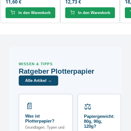
11,60 €
12,73 €
18
In den Warenkorb
In den Warenkorb
WISSEN & TIPPS
Ratgeber Plotterpapier
Alle Artikel →
📄
⚖️
Was ist
Papiergewicht:
Plotterpapier?
80g, 90g,
120g?
Grundlagen, Typen und